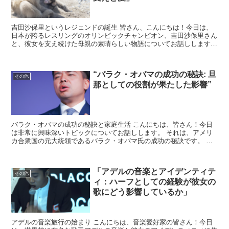
吉田沙保里というレジェンドの誕生 皆さん、こんにちは！今日は、
日本が誇るレスリングのオリンピックチャンピオン、吉田沙保里さん
と、彼女を支え続けた母親の素晴らしい物語についてお話しします。
吉田沙保里さんは、幼い頃からレスリングの才能を示し、...
“バラク・オバマの成功の秘訣: 旦
その他
那としての役割が果たした影響”
バラク・オバマの成功の秘訣と家庭生活 こんにちは、皆さん！今日
は非常に興味深いトピックについてお話しします。 それは、アメリ
カ合衆国の元大統領であるバラク・オバマ氏の成功の秘訣です。 特
に、彼の家庭生活がどのように彼のキャリアに影響を与えた...
「アデルの音楽とアイデンティテ
その他
ィ：ハーフとしての経験が彼女の
歌にどう影響しているか」
アデルの音楽旅行の始まり こんにちは、音楽愛好家の皆さん！今日