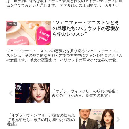
は、世界的に有名な歌手アデルの音楽と彼女のアイデンティティに焦
点を当ててみたいと思います。 アデルはその圧倒的なボーカルと感
情豊かな歌詞で知られていますが、彼女の個人的な背景がそ...
“ジェニファー・アニストンとそ
その他
の旦那たち: ハリウッドの恋愛か
ら学ぶレッスン”
ジェニファー・アニストンの恋愛史を振り返る ジェニファー・アニ
ストンは、その魅力的な笑顔と才能で世界中にファンを持つアメリカ
の女優です。 彼女の恋愛史は、ハリウッドの華やかな世界での愛と
結婚、そして時には心痛を伴う別れを経験しています。 ジ...
「オプラ・ウィンフリーの成功の秘密：
彼女の年収が語る、影響力の真実」
「オプラ・ウィンフリーと彼女の知られ
ざる兄弟たち：家族の絆が築いた成功の
物語」