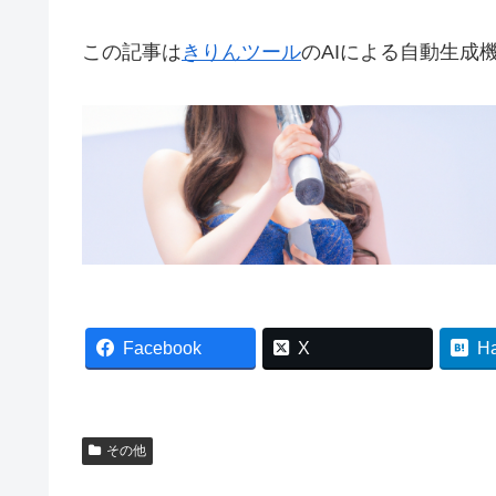
この記事は
きりんツール
のAIによる自動生成
Facebook
X
H
その他