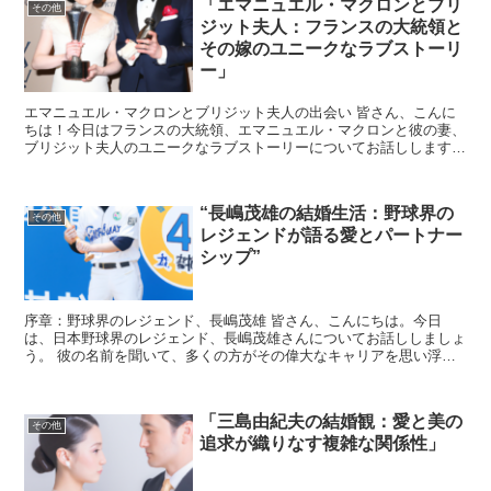
「エマニュエル・マクロンとブリ
その他
ジット夫人：フランスの大統領と
その嫁のユニークなラブストーリ
ー」
エマニュエル・マクロンとブリジット夫人の出会い 皆さん、こんに
ちは！今日はフランスの大統領、エマニュエル・マクロンと彼の妻、
ブリジット夫人のユニークなラブストーリーについてお話しします。
このカップルの出会いは、一般的なロマンスとは少し異な...
“長嶋茂雄の結婚生活：野球界の
その他
レジェンドが語る愛とパートナー
シップ”
序章：野球界のレジェンド、長嶋茂雄 皆さん、こんにちは。今日
は、日本野球界のレジェンド、長嶋茂雄さんについてお話ししましょ
う。 彼の名前を聞いて、多くの方がその偉大なキャリアを思い浮か
べるでしょう。 しかし、今日は彼のプライベートな一面、特...
「三島由紀夫の結婚観：愛と美の
その他
追求が織りなす複雑な関係性」