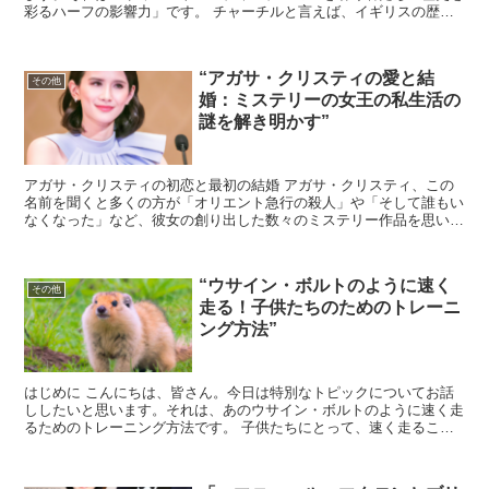
彩るハーフの影響力」です。 チャーチルと言えば、イギリスの歴史
上でも特に重要な人物の一人ですが、彼の血を引く人々もま...
“アガサ・クリスティの愛と結
その他
婚：ミステリーの女王の私生活の
謎を解き明かす”
アガサ・クリスティの初恋と最初の結婚 アガサ・クリスティ、この
名前を聞くと多くの方が「オリエント急行の殺人」や「そして誰もい
なくなった」など、彼女の創り出した数々のミステリー作品を思い浮
かべることでしょう。 しかし、彼女自身の人生もまた、小...
“ウサイン・ボルトのように速く
その他
走る！子供たちのためのトレーニ
ング方法”
はじめに こんにちは、皆さん。今日は特別なトピックについてお話
ししたいと思います。それは、あのウサイン・ボルトのように速く走
るためのトレーニング方法です。 子供たちにとって、速く走ること
はただの遊びだけでなく、自信をつけるための重要なステッ...