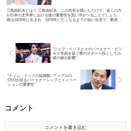
三島由紀夫とは？ 三島由紀夫、この名前を聞いただけで、多くの方
が日本の文学界における彼の重要性を思い浮かべることでしょう。
彼は1925年に生まれ、1970年に亡くなるまでの短い生涯で、数多く
の小説、戯曲、評論を残しました。 三島由紀夫は、...
“ジェフ・ベゾスとそのパートナー：ビジ
ネス帝国を築く際のサポート役としての
彼の嫁の影響”
“ティム・クックの結婚観: アップルの
CEOが語るパートナーシップとイノベー
ションの重要性”
コメント
コメントを書き込む