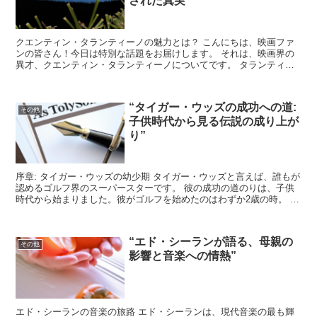
された真実”
クエンティン・タランティーノの魅力とは？ こんにちは、映画ファ
ンの皆さん！今日は特別な話題をお届けします。 それは、映画界の
異才、クエンティン・タランティーノについてです。 タランティー
ノ監督は、その独特なスタイルとストーリーテリングで、世...
“タイガー・ウッズの成功への道:
その他
子供時代から見る伝説の成り上が
り”
序章: タイガー・ウッズの幼少期 タイガー・ウッズと言えば、誰もが
認めるゴルフ界のスーパースターです。 彼の成功の道のりは、子供
時代から始まりました。彼がゴルフを始めたのはわずか2歳の時。 父
親の影響でゴルフクラブを握った彼は、その才能をす...
“エド・シーランが語る、母親の
その他
影響と音楽への情熱”
エド・シーランの音楽の旅路 エド・シーランは、現代音楽の最も輝