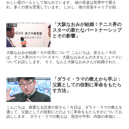
かしい星の一人として知られています。 彼の音楽は世界中で愛さ
れ、多くの賞を受賞しています。 しかし、彼の音楽キャリアが始ま
ったのは、非常に地味な場所からでした。 エド・シーランの...
「大阪なおみが結婚！テニス界の
その他
スターの新たなパートナーシップ
とその影響」
大阪なおみが結婚！その背景について こんにちは、皆さん！今日
は、テニス界のスーパースター、大阪なおみさんの大きなニュースに
ついてお話しします。 そう、なんと大阪なおみさんが結婚されたん
です！このニュースはファンにとっても、スポーツ界にとって...
「ダライ・ラマの教えから学ぶ：
その他
父親としての役割に革命をもたら
す方法」
こんにちは、親愛なる読者の皆さん！今日は、ダライ・ラマの教えを
通じて、父親としての役割にどのように革命をもたらすかについてお
話しします。 ダライ・ラマの教えは、慈悲や平和、内面の幸福に重
点を置いていますが、これらの価値観は父親としても非常に...