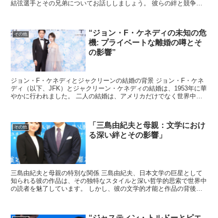
結弦選手とその兄弟についてお話ししましょう。 彼らの絆と競争心
は、私たちが日々の生活で学べる大切な教訓を提供してくれま...
“ジョン・F・ケネディの未知の危
その他
機: プライベートな離婚の噂とそ
の影響”
ジョン・F・ケネディとジャクリーンの結婚の背景 ジョン・F・ケネ
ディ（以下、JFK）とジャクリーン・ケネディの結婚は、1953年に華
やかに行われました。 二人の結婚は、アメリカだけでなく世界中か
ら注目される一大イベントでした。 しかし、彼ら...
「三島由紀夫と母親：文学におけ
その他
る深い絆とその影響」
三島由紀夫と母親の特別な関係 三島由紀夫、日本文学の巨星として
知られる彼の作品は、その独特なスタイルと深い哲学的思索で世界中
の読者を魅了しています。 しかし、彼の文学的才能と作品の背後に
は、母親との複雑で深い絆が存在していました。 三島由紀...
“ジャスティン・トルドーとピエ