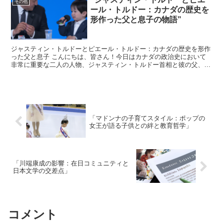
その他
ール・トルドー：カナダの歴史を
形作った父と息子の物語”
ジャスティン・トルドーとピエール・トルドー：カナダの歴史を形作
った父と息子 こんにちは、皆さん！今日はカナダの政治史において
非常に重要な二人の人物、ジャスティン・トルドー首相と彼の父、ピ
エール・トルドー元首相についてお話しします。 この父と...
「マドンナの子育てスタイル：ポップの
女王が語る子供との絆と教育哲学」
「川端康成の影響：在日コミュニティと
日本文学の交差点」
コメント