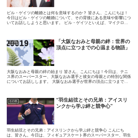
ビル・ゲイツの離婚とは何を意味するのか？ 皆さん、こんにちは！
今日はビル・ゲイツの離婚について、その背後にある意味や影響につ
いてお話ししようと思います。 ビル・ゲイツといえば、マイクロソ
フトの共同創設者として知られ、テクノロジー業界での彼の...
「大阪なおみと母親の絆：世界の
その他
頂点に立つまでの心温まる物語」
大阪なおみと母親の絆の始まり 皆さん、こんにちは！今日は、テニ
ス界のスーパースター、大阪なおみ選手と彼女の母親との特別な関係
についてお話しします。 大阪なおみ選手が世界の頂点に立つまで、
どのような支えがあったのか、その心温まる物語をご紹介し...
“羽生結弦とその兄弟：アイスリ
その他
ンクから学ぶ絆と競争心”
羽生結弦とその兄弟：アイスリンクから学ぶ絆と競争心 こんにち
は、皆さん。今日は、フィギュアスケート界のスーパースター、羽生