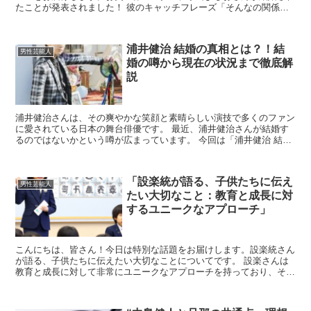
たことが発表されました！ 彼のキャッチフレーズ「そんなの関係ね
ぇ！」でお馴染みの小島さんですが、今回はプライベート...
浦井健治 結婚の真相とは？！結
男性芸能人
婚の噂から現在の状況まで徹底解
説
浦井健治さんは、その爽やかな笑顔と素晴らしい演技で多くのファン
に愛されている日本の舞台俳優です。 最近、浦井健治さんが結婚す
るのではないかという噂が広まっています。 今回は「浦井健治 結
婚」というテーマで、これまでの噂や今の状況についてわか...
「設楽統が語る、子供たちに伝え
男性芸能人
たい大切なこと：教育と成長に対
するユニークなアプローチ」
こんにちは、皆さん！今日は特別な話題をお届けします。設楽統さん
が語る、子供たちに伝えたい大切なことについてです。 設楽さんは
教育と成長に対して非常にユニークなアプローチを持っており、その
考え方は多くの親御さんや教育者にとって新たなヒントとな...