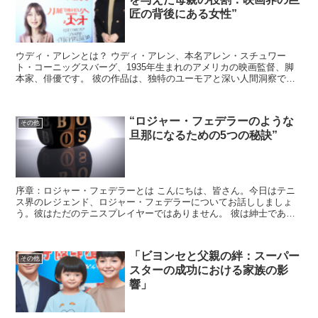
匠の背後にある女性”
ウディ・アレンとは？ ウディ・アレン、本名アレン・スチュワー
ト・コーニッグスバーグ、1935年生まれのアメリカの映画監督、脚
本家、俳優です。 彼の作品は、独特のユーモアと深い人間洞察で知
られており、多くの映画ファンに愛されています。 彼の映...
“ロジャー・フェデラーのような
その他
旦那になるための5つの秘訣”
序章：ロジャー・フェデラーとは こんにちは、皆さん。今日はテニ
ス界のレジェンド、ロジャー・フェデラーについてお話ししましょ
う。彼はただのテニスプレイヤーではありません。 彼は紳士であ
り、家族思いの旦那さんでもあります。彼のような旦那になりた...
「ビヨンセと父親の絆：スーパー
その他
スターの成功における家族の影
響」