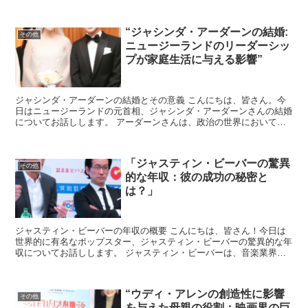
“ジャシンダ・アーダーンの結婚:
その他
ニュージーランドのリーダーシッ
プが家庭生活に与える影響”
ジャシンダ・アーダーンの結婚とその意義 こんにちは、皆さん。今
日はニュージーランドの元首相、ジャシンダ・アーダーンさんの結婚
についてお話しします。 アーダーンさんは、政治の世界において非
常に注目される存在ですが、彼女の私生活、特に結婚がどの...
「ジャスティン・ビーバーの驚異
その他
的な年収：彼の成功の秘密と
は？」
ジャスティン・ビーバーの年収の概要 こんにちは、皆さん！今日は
世界的に有名なポップスター、ジャスティン・ビーバーの驚異的な年
収についてお話しします。 ジャスティン・ビーバーは、音楽業界で
の成功だけでなく、彼のビジネス戦略やマーケティング手法...
“ウディ・アレンの創造性に影響
その他
を与えた母親の役割：映画界の巨