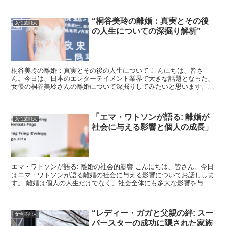
“桐谷美玲の離婚：真実とその後
女性芸能人
の人生についての深掘り解析”
桐谷美玲の離婚：真実とその後の人生について こんにちは、皆さ
ん。今日は、日本のエンターテイメント業界で大きな話題となった、
女優の桐谷美玲さんの離婚について深掘りしてみたいと思います。
桐谷さんの離婚は、多くの人々に衝撃を与えましたが、その真...
「エマ・ワトソンが語る: 離婚が
女性芸能人
社会に与える影響と個人の成長」
エマ・ワトソンが語る: 離婚の社会的影響 こんにちは、皆さん。今日
はエマ・ワトソンが語る離婚の社会に与える影響についてお話ししま
す。 離婚は個人の人生だけでなく、社会全体にも多大な影響を与え
るテーマです。 エマ・ワトソンは、彼女の視点からこ...
“レディー・ガガと父親の絆: スー
女性芸能人
パースターの成功に隠された家族