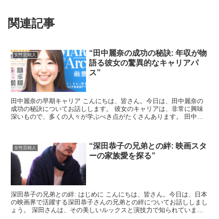
関連記事
“田中麗奈の成功の秘訣: 年収が物
女性芸能人
語る彼女の驚異的なキャリアパ
ス”
田中麗奈の早期キャリア こんにちは、皆さん。今日は、田中麗奈の
成功の秘訣についてお話しします。 彼女のキャリアは、非常に興味
深いもので、多くの人々が学ぶべき点がたくさんあります。 田中麗
奈は、大学卒業後すぐに働き始めました。 彼女は、自分の...
“深田恭子の兄弟との絆: 映画スタ
女性芸能人
ーの家族愛を探る”
深田恭子の兄弟との絆: はじめに こんにちは、皆さん。今日は、日本
の映画界で活躍する深田恭子さんの兄弟との絆についてお話ししまし
ょう。 深田さんは、その美しいルックスと演技力で知られています
が、彼女の家族愛についてはあまり知られていません。...