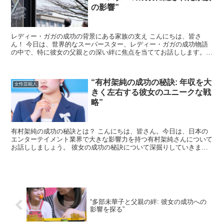
の影響”
レディー・ガガの成功の背景にある家族の支え こんにちは、皆さ
ん！ 今日は、世界的なスーパースター、レディー・ガガの成功物語
の中で、特に彼女の父親との深い絆に焦点を当ててお話しします。
レディー・ガガはその才能と個性で知られていますが、彼女の...
“有村架純の成功の秘訣: 年収を大
女性芸能人
きく左右する彼女のユニークな戦
略”
有村架純の成功の秘訣とは？ こんにちは、皆さん。今日は、日本の
エンターテイメント業界で大きな影響力を持つ有村架純さんについて
お話ししましょう。 彼女の成功の秘訣について深掘りしていきま
す。 有村架純のユニークな戦略とは？ 有村架純さんの成功...
“多部未華子と父親の絆: 彼女の成功への
影響を探る”