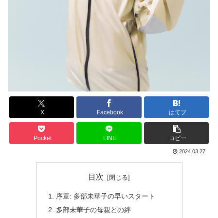
X
Facebook
はてブ
Pocket
LINE
コピー
2024.03.27
目次
序章: 多部未華子の早いスタート
多部未華子の母親との絆