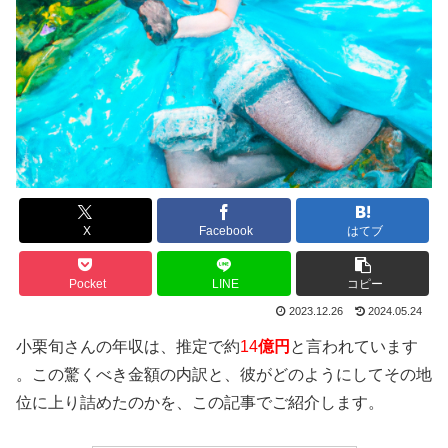
X
Facebook
はてブ
Pocket
LINE
コピー
2023.12.26
2024.05.24
小栗旬さんの年収は、推定で約
14
億円
と言われています
。この驚くべき金額の内訳と、彼がどのようにしてその地
位に上り詰めたのかを、この記事でご紹介します。