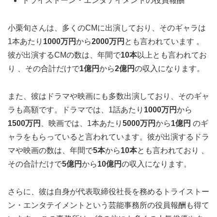
トライストーン・エンタテイメントの役員報酬
小栗旬さんは、多くのCMに出演しており、そのギャラは
1本あたり
1000万円
から
2000万円
とも言われています 。
彼が出演するCMの数は、年間で
10本
以上とも言われてお
り 、その合計だけで
1億円
から
2億円
の収入になります。
また、彼はドラマや映画にも多数出演しており、そのギャ
ラも高額です。ドラマでは、1話あたり
1000万円
から
1500万円
、映画では、1本あたり
5000万円
から
1億円
のギ
ャラをもらっていると言われています。彼が出演するドラ
マや映画の数は、年間で
5本
から
10本
とも言われており 、
その合計だけで
5億円
から
10億円
の収入になります。
さらに、彼は自身が代表取締役社長を務めるトライストー
ン・エンタテイメントという芸能事務所の役員報酬も得て