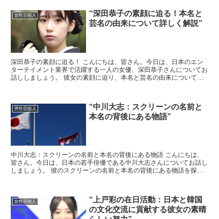
“深田恭子の素顔に迫る！本名と
女性芸能人
芸名の由来について詳しく解説”
深田恭子の素顔に迫る！ こんにちは、皆さん。今日は、日本のエン
ターテイメント業界で活躍する一人の女優、深田恭子さんについてお
話ししましょう。 彼女の素顔に迫り、本名と芸名の由来について詳
しく解説します。 深田恭子さんと言えば、その美しいルッ...
“中川大志：スクリーンの名前と
男性芸能人
本名の背後にある物語”
中川大志：スクリーンの名前と本名の背後にある物語 こんにちは、
皆さん。今日は、日本の若手俳優である中川大志さんについてお話し
しましょう。 彼のスクリーンの名前と本名の背後にある物語を探っ
ていきます。 中川大志：スクリーンの名前の起源 中川大...
“上戸彩の在日活動：日本と韓国
女性芸能人
の文化交流に貢献する彼女の素晴