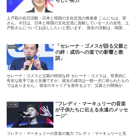
らしい努力”
上戸彩の在日活動：日本と韓国の文化交流の推進者 こんにちは、皆
さん。今日は、日本と韓国の文化交流に貢献している一人の女性、上
戸彩さんについてお話ししたいと思います。 彼女の活動は、両国の
理解を深めるための素晴らしい努力の一例です。 上戸彩の...
「セレーナ・ゴメスが語る父親と
その他
の絆：成功への道での影響と教
訓」
セレーナ・ゴメスと父親の特別な絆 セレーナ・ゴメスは、世界的に
有名な歌手であり女優ですが、彼女の成功は一朝一夕に得られたもの
ではありません。 彼女のキャリアを形作る上で、父親との関係が大
きな役割を果たしています。 セレーナは多くのインタビュ...
“フレディ・マーキュリーの音楽
その他
が子供たちに伝える永遠のメッセ
ージ”
フレディ・マーキュリーの音楽の魅力 フレディ・マーキュリーと言