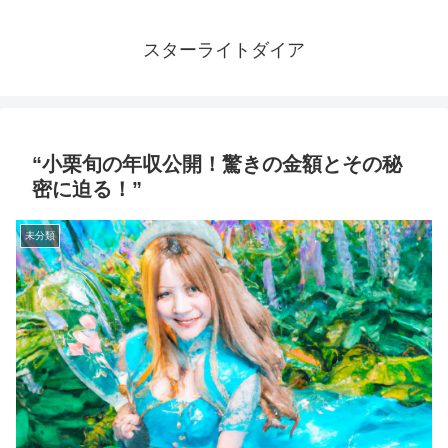
スターライトダイア
“小栗旬の年収公開！驚きの金額とその秘
密に迫る！”
未分類