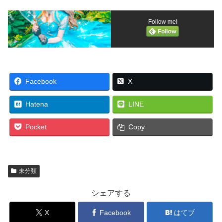
Follow me!
Facebook
X
Hatena
LINE
Pocket
Copy
未分類
シェアする
X
Facebook
はてブ