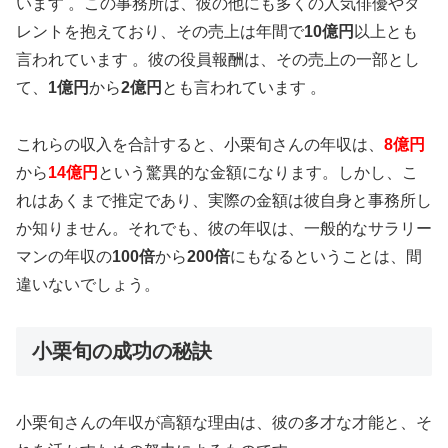
います 。この事務所は、彼の他にも多くの人気俳優やタ
レントを抱えており、その売上は年間で
10億円
以上とも
言われています 。彼の役員報酬は、その売上の一部とし
て、
1億円
から
2億円
とも言われています 。
これらの収入を合計すると、小栗旬さんの年収は、
8億円
から
14億円
という驚異的な金額になります。しかし、こ
れはあくまで推定であり、実際の金額は彼自身と事務所し
か知りません。それでも、彼の年収は、一般的なサラリー
マンの年収の
100倍
から
200倍
にもなるということは、間
違いないでしょう。
小栗旬の成功の秘訣
小栗旬さんの年収が高額な理由は、彼の多才な才能と、そ