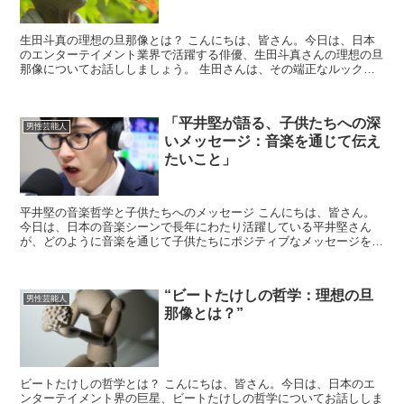
生田斗真の理想の旦那像とは？ こんにちは、皆さん。今日は、日本
のエンターテイメント業界で活躍する俳優、生田斗真さんの理想の旦
那像についてお話ししましょう。 生田さんは、その端正なルックス
と演技力で多くのファンを持つ俳優ですが、彼の結婚観や理...
「平井堅が語る、子供たちへの深
男性芸能人
いメッセージ：音楽を通じて伝え
たいこと」
平井堅の音楽哲学と子供たちへのメッセージ こんにちは、皆さん。
今日は、日本の音楽シーンで長年にわたり活躍している平井堅さん
が、どのように音楽を通じて子供たちにポジティブなメッセージを伝
えているのかについてお話しします。 平井堅さんは、その...
“ビートたけしの哲学：理想の旦
男性芸能人
那像とは？”
ビートたけしの哲学とは？ こんにちは、皆さん。今日は、日本のエ
ンターテイメント界の巨星、ビートたけしの哲学についてお話ししま