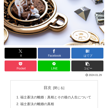
X
Facebook
はてブ
Pocket
LINE
コピー
2024.01.29
目次
福士蒼汰の離婚：真相とその後の人生について
福士蒼汰の離婚の真相