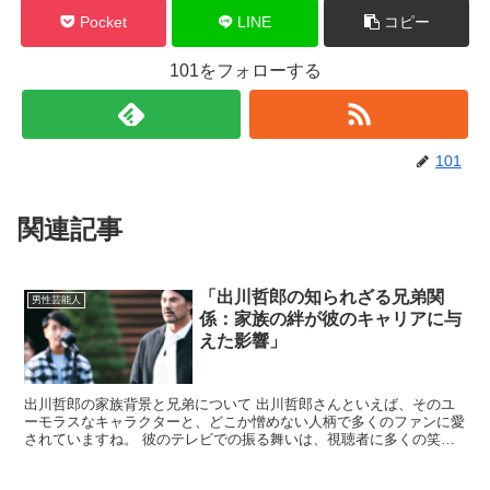
Pocket
LINE
コピー
101をフォローする
101
関連記事
「出川哲郎の知られざる兄弟関
男性芸能人
係：家族の絆が彼のキャリアに与
えた影響」
出川哲郎の家族背景と兄弟について 出川哲郎さんといえば、そのユ
ーモラスなキャラクターと、どこか憎めない人柄で多くのファンに愛
されていますね。 彼のテレビでの振る舞いは、視聴者に多くの笑い
を提供していますが、彼の家族、特に兄弟との関係が彼のキ...