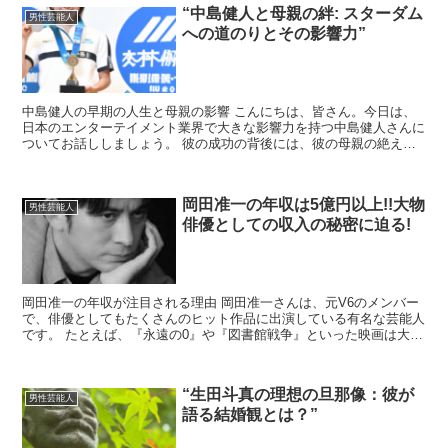
“中島健人と母親の絆: スターダム
男性芸能人
への道のりとその影響力”
中島健人の早期の人生と母親の影響 こんにちは、皆さん。今日は、
日本のエンターテイメント業界で大きな影響力を持つ中島健人さんに
ついてお話ししましょう。 彼の成功の背後には、彼の母親の絶えず
変わる絆があります。 中島健人さんは、幼少期から芸能界...
岡田准一の年収は5億円以上!!大物
男性芸能人
俳優としての収入の秘密に迫る!
岡田准一の年収が注目される理由 岡田准一さんは、元V6のメンバー
で、俳優としてもたくさんのヒット作品に出演している有名な芸能人
です。 たとえば、『永遠の0』や『図書館戦争』といった映画は大ヒ
ットし、彼の演技がとても高く評価されました。 その...
“生田斗真の理想の旦那像：彼が
男性芸能人
語る結婚観とは？”