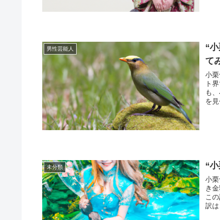
“
男性芸能人
て
小栗
ト界
も、
を見
“
未分類
小栗
き金
この
訳は