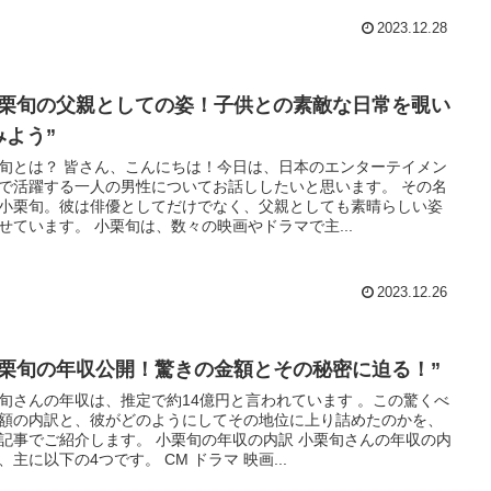
2023.12.28
小栗旬の父親としての姿！子供との素敵な日常を覗い
みよう”
旬とは？ 皆さん、こんにちは！今日は、日本のエンターテイメン
で活躍する一人の男性についてお話ししたいと思います。 その名
小栗旬。彼は俳優としてだけでなく、父親としても素晴らしい姿
せています。 小栗旬は、数々の映画やドラマで主...
2023.12.26
小栗旬の年収公開！驚きの金額とその秘密に迫る！”
旬さんの年収は、推定で約14億円と言われています 。この驚くべ
額の内訳と、彼がどのようにしてその地位に上り詰めたのかを、
記事でご紹介します。 小栗旬の年収の内訳 小栗旬さんの年収の内
、主に以下の4つです。 CM ドラマ 映画...