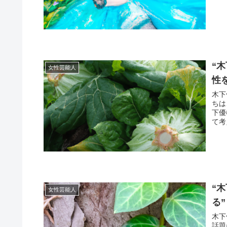
“
女性芸能人
性
木下
ちは
下優
て考
“
女性芸能人
る”
木下
話題