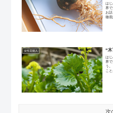
はじ
界で
お話
徹底
“
女性芸能人
はじ
界で
う。
こと
次