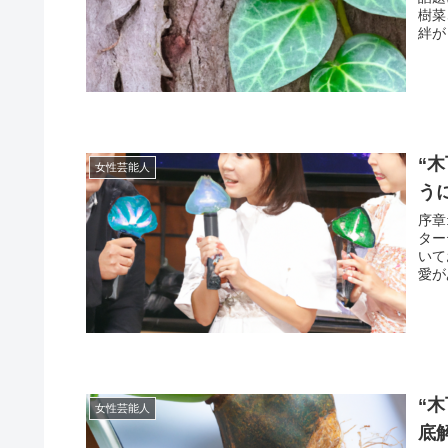
樹菜
絆が
“
女性芸能人
う
序章
ター
いて
愛が
“
女性芸能人
底