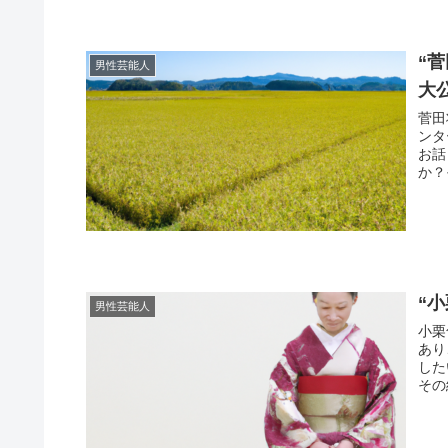
“
男性芸能人
大
菅田
ンタ
お話
か？
“
男性芸能人
小栗
あり
した
その