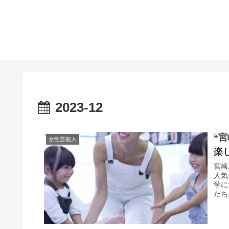
2023-12
“
女性芸能人
楽
宮崎
人気
学に
たち