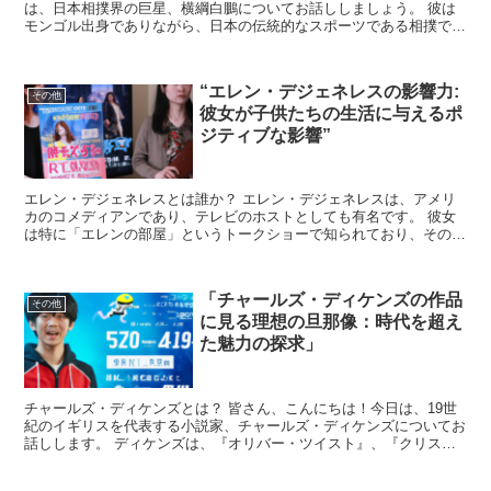
は、日本相撲界の巨星、横綱白鵬についてお話ししましょう。 彼は
モンゴル出身でありながら、日本の伝統的なスポーツである相撲で成
功を収め、多くの人々から尊敬を集めています。 白鵬は、...
“エレン・デジェネレスの影響力:
その他
彼女が子供たちの生活に与えるポ
ジティブな影響”
エレン・デジェネレスとは誰か？ エレン・デジェネレスは、アメリ
カのコメディアンであり、テレビのホストとしても有名です。 彼女
は特に「エレンの部屋」というトークショーで知られており、その番
組は多くの視聴者に愛されています。 エレンはそのユーモ...
「チャールズ・ディケンズの作品
その他
に見る理想の旦那像：時代を超え
た魅力の探求」
チャールズ・ディケンズとは？ 皆さん、こんにちは！今日は、19世
紀のイギリスを代表する小説家、チャールズ・ディケンズについてお
話しします。 ディケンズは、『オリバー・ツイスト』、『クリスマ
ス・キャロル』、『デイヴィッド・コパフィールド』など...