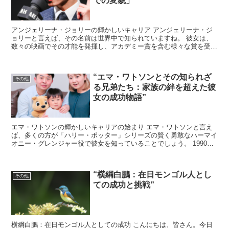
での変貌」
アンジェリーナ・ジョリーの輝かしいキャリア アンジェリーナ・ジ
ョリーと言えば、その名前は世界中で知られていますね。 彼女は、
数々の映画でその才能を発揮し、アカデミー賞を含む様々な賞を受賞
してきました。 ジョリーは、1990年代の終わりから2...
“エマ・ワトソンとその知られざ
その他
る兄弟たち：家族の絆を超えた彼
女の成功物語”
エマ・ワトソンの輝かしいキャリアの始まり エマ・ワトソンと言え
ば、多くの方が「ハリー・ポッター」シリーズの賢く勇敢なハーマイ
オニー・グレンジャー役で彼女を知っていることでしょう。 1990年
生まれのエマは、イギリスのパリス出身で、幼い頃から...
“横綱白鵬：在日モンゴル人とし
その他
ての成功と挑戦”
横綱白鵬：在日モンゴル人としての成功 こんにちは、皆さん。今日