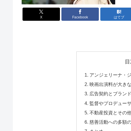
X
Facebook
はてブ
目
アンジェリーナ・
映画出演料が大き
広告契約とブラン
監督やプロデュー
不動産投資とその
慈善活動への多額