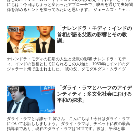
にちは！今日はちょっと変わったアプローチで、映画を通じて夫婦関
係を深めるヒントを探ってみたいと思います。 ジェームズ・キャメ
ロン監督の作品は、ただのエンターテイメント以上のものを...
「ナレンドラ・モディ：インドの
その他
首相が語る父親の影響とその教
訓」
ナレンドラ・モディの初期の人生と父親の影響 ナレンドラ・モデ
ィ、インドの首相として知られるこの人物は、1950年にインドのグ
ジャラート州で生まれました。 彼の父、ダモダルダス・ムライダ
ス・モディは、小さな茶店を営んでおり、モディは幼い頃から...
「ダライ・ラマとハーフのアイデ
その他
ンティティ：多文化社会における
平和の探求」
ダライ・ラマとは誰か？ 皆さん、こんにちは！今日はダライ・ラマ
についてお話ししましょう。 ダライ・ラマは、チベット仏教の最高
指導者であり、現在のダライ・ラマは14世です。彼は、平和と非暴
力の象徴として世界中で尊敬されています。 彼の教えは、...