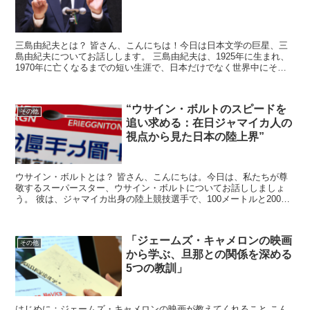
三島由紀夫とは？ 皆さん、こんにちは！今日は日本文学の巨星、三
島由紀夫についてお話しします。 三島由紀夫は、1925年に生まれ、
1970年に亡くなるまでの短い生涯で、日本だけでなく世界中にその
名を知られる作家となりました。 彼の作品は、美学...
“ウサイン・ボルトのスピードを
その他
追い求める：在日ジャマイカ人の
視点から見た日本の陸上界”
ウサイン・ボルトとは？ 皆さん、こんにちは。今日は、私たちが尊
敬するスーパースター、ウサイン・ボルトについてお話ししましょ
う。 彼は、ジャマイカ出身の陸上競技選手で、100メートルと200メ
ートルの世界記録保持者です。彼のスピードは、まさに...
「ジェームズ・キャメロンの映画
その他
から学ぶ、旦那との関係を深める
5つの教訓」
はじめに：ジェームズ・キャメロンの映画が教えてくれること こん