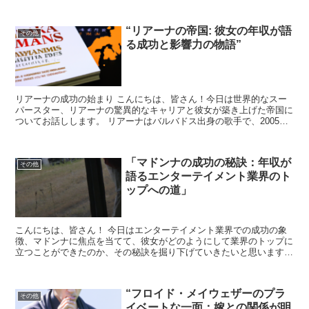
り、家族思いの旦那さんでもあります。彼のような旦那になりた...
“リアーナの帝国: 彼女の年収が語
その他
る成功と影響力の物語”
リアーナの成功の始まり こんにちは、皆さん！今日は世界的なスー
パースター、リアーナの驚異的なキャリアと彼女が築き上げた帝国に
ついてお話しします。 リアーナはバルバドス出身の歌手で、2005年
にデビューして以来、音楽業界だけでなく、ファッショ...
「マドンナの成功の秘訣：年収が
その他
語るエンターテイメント業界のト
ップへの道」
こんにちは、皆さん！ 今日はエンターテイメント業界での成功の象
徴、マドンナに焦点を当てて、彼女がどのようにして業界のトップに
立つことができたのか、その秘訣を掘り下げていきたいと思います。
マドンナの年収は彼女の成功を物語っていますが、その背...
“フロイド・メイウェザーのプラ
その他
イベートな一面：嫁との関係が明