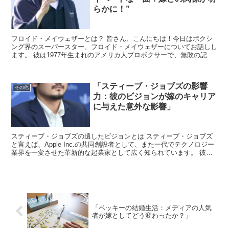
らかに！”
フロイド・メイウェザーとは？ 皆さん、こんにちは！今日はボクシ
ング界のスーパースター、フロイド・メイウェザーについてお話しし
ます。 彼は1977年生まれのアメリカ人プロボクサーで、無敗の記録
を持つことで有名です。 しかし、彼のリング上での戦...
「スティーブ・ジョブズの影響
その他
力：彼のビジョンが嫁のキャリア
に与えた意外な影響」
スティーブ・ジョブズの遺したビジョンとは スティーブ・ジョブズ
と言えば、Apple Inc.の共同創設者として、また一代でテクノロジー
業界を一変させた革新的な起業家として広く知られています。 彼の
ビジョンは、単に製品を作ることに留まらず、人...
「ベッキーの結婚生活：メディアの人気
者が嫁としてどう変わったか？」