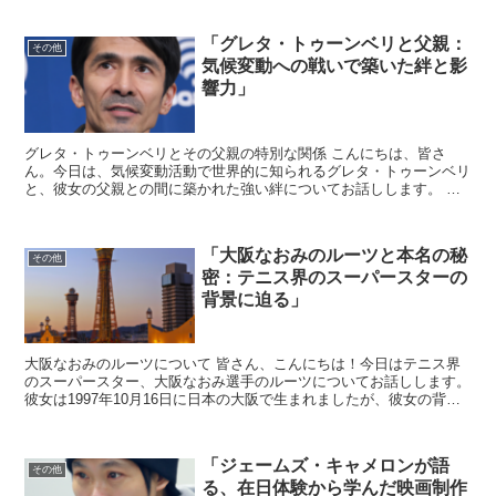
「グレタ・トゥーンベリと父親：
その他
気候変動への戦いで築いた絆と影
響力」
グレタ・トゥーンベリとその父親の特別な関係 こんにちは、皆さ
ん。今日は、気候変動活動で世界的に知られるグレタ・トゥーンベリ
と、彼女の父親との間に築かれた強い絆についてお話しします。 グ
レタさんがいかにしてこの地球規模の問題に立ち向かう決意を...
「大阪なおみのルーツと本名の秘
その他
密：テニス界のスーパースターの
背景に迫る」
大阪なおみのルーツについて 皆さん、こんにちは！今日はテニス界
のスーパースター、大阪なおみ選手のルーツについてお話しします。
彼女は1997年10月16日に日本の大阪で生まれましたが、彼女の背景
は国際的なものです。父はハイチ出身で、母は日本...
「ジェームズ・キャメロンが語
その他
る、在日体験から学んだ映画制作