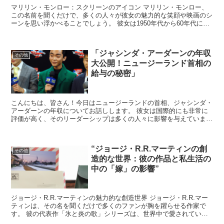
マリリン・モンロー：スクリーンのアイコン マリリン・モンロー、
この名前を聞くだけで、多くの人々が彼女の魅力的な笑顔や映画のシ
ーンを思い浮かべることでしょう。 彼女は1950年代から60年代にか
けて、アメリカだけでなく世界中で愛された女優です...
「ジャシンダ・アーダーンの年収
その他
大公開！ニュージーランド首相の
給与の秘密」
こんにちは、皆さん！今日はニュージーランドの首相、ジャシンダ・
アーダーンの年収についてお話しします。 彼女は国際的にも非常に
評価が高く、そのリーダーシップは多くの人々に影響を与えていま
す。 では、彼女の給与はどのくらいなのでしょうか？このブ...
“ジョージ・R.R.マーティンの創
その他
造的な世界：彼の作品と私生活の
中の「嫁」の影響”
ジョージ・R.R.マーティンの魅力的な創造世界 ジョージ・R.R.マー
ティンは、その名を聞くだけで多くのファンが胸を躍らせる作家で
す。 彼の代表作「氷と炎の歌」シリーズは、世界中で愛されていま
す。 このシリーズから派生したテレビドラマ「ゲー...