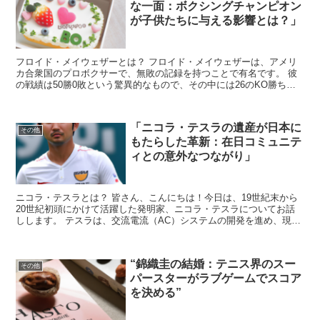
な一面：ボクシングチャンピオン
が子供たちに与える影響とは？」
フロイド・メイウェザーとは？ フロイド・メイウェザーは、アメリ
カ合衆国のプロボクサーで、無敗の記録を持つことで有名です。 彼
の戦績は50勝0敗という驚異的なもので、その中には26のKO勝ちが
含まれています。 メイウェザーは、その卓越したディ...
「ニコラ・テスラの遺産が日本に
その他
もたらした革新：在日コミュニテ
ィとの意外なつながり」
ニコラ・テスラとは？ 皆さん、こんにちは！今日は、19世紀末から
20世紀初頭にかけて活躍した発明家、ニコラ・テスラについてお話
しします。 テスラは、交流電流（AC）システムの開発を進め、現代
の電力供給の基礎を築いた人物です。 彼の発明は、世...
“錦織圭の結婚：テニス界のスー
その他
パースターがラブゲームでスコア
を決める”