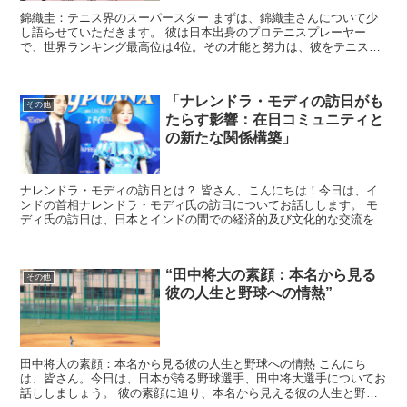
錦織圭：テニス界のスーパースター まずは、錦織圭さんについて少
し語らせていただきます。 彼は日本出身のプロテニスプレーヤー
で、世界ランキング最高位は4位。その才能と努力は、彼をテニス界
のスーパースターに押し上げました。 錦織圭の結婚：ラブゲ...
「ナレンドラ・モディの訪日がも
その他
たらす影響：在日コミュニティと
の新たな関係構築」
ナレンドラ・モディの訪日とは？ 皆さん、こんにちは！今日は、イ
ンドの首相ナレンドラ・モディ氏の訪日についてお話しします。 モ
ディ氏の訪日は、日本とインドの間での経済的及び文化的な交流を深
める大きな機会です。 この訪問は、両国の関係をさらに強...
“田中将大の素顔：本名から見る
その他
彼の人生と野球への情熱”
田中将大の素顔：本名から見る彼の人生と野球への情熱 こんにち
は、皆さん。今日は、日本が誇る野球選手、田中将大選手についてお
話ししましょう。 彼の素顔に迫り、本名から見える彼の人生と野球