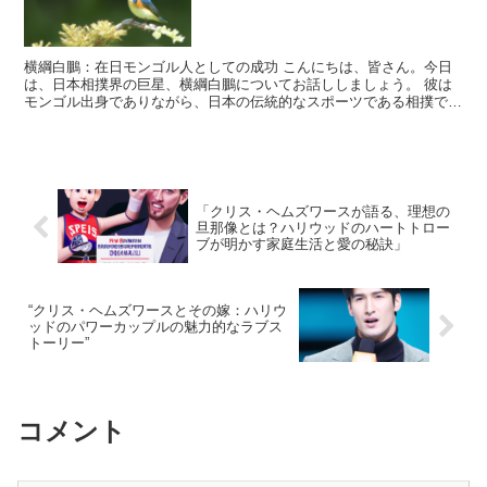
横綱白鵬：在日モンゴル人としての成功 こんにちは、皆さん。今日
は、日本相撲界の巨星、横綱白鵬についてお話ししましょう。 彼は
モンゴル出身でありながら、日本の伝統的なスポーツである相撲で成
功を収め、多くの人々から尊敬を集めています。 白鵬は、...
「クリス・ヘムズワースが語る、理想の
旦那像とは？ハリウッドのハートトロー
ブが明かす家庭生活と愛の秘訣」
“クリス・ヘムズワースとその嫁：ハリウ
ッドのパワーカップルの魅力的なラブス
トーリー”
コメント