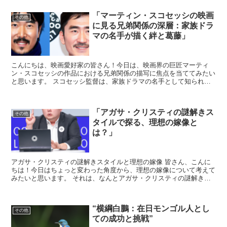
「マーティン・スコセッシの映画
その他
に見る兄弟関係の深層：家族ドラ
マの名手が描く絆と葛藤」
こんにちは、映画愛好家の皆さん！今日は、映画界の巨匠マーティ
ン・スコセッシの作品における兄弟関係の描写に焦点を当ててみたい
と思います。 スコセッシ監督は、家族ドラマの名手として知られて
おり、彼の映画にはしばしば複雑で情熱的な兄弟の絆と葛藤が...
「アガサ・クリスティの謎解きス
その他
タイルで探る、理想の嫁像と
は？」
アガサ・クリスティの謎解きスタイルと理想の嫁像 皆さん、こんに
ちは！今日はちょっと変わった角度から、理想の嫁像について考えて
みたいと思います。 それは、なんとアガサ・クリスティの謎解きス
タイルを通じてです。 アガサ・クリスティと言えば、その...
“横綱白鵬：在日モンゴル人とし
その他
ての成功と挑戦”