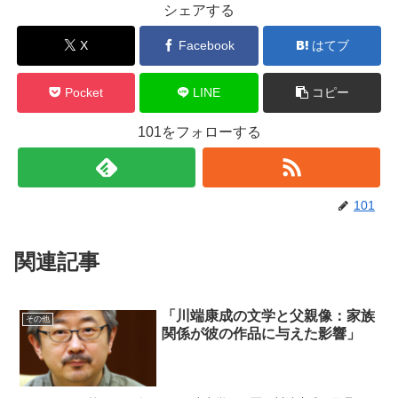
シェアする
X
Facebook
はてブ
Pocket
LINE
コピー
101をフォローする
101
関連記事
「川端康成の文学と父親像：家族
その他
関係が彼の作品に与えた影響」