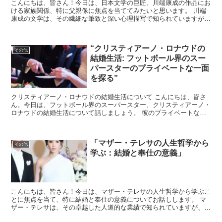
こんにちは、皆さん！今日は、日本文学の巨匠、川端康成の作品にお
ける家族関係、特に父親像に焦点を当ててみたいと思います。 川端
康成の文学は、その繊細な筆致と深い心理描写で知られていますが、
彼の家族背景がどのように作品に影響を与えたのかを掘り下...
“クリスティアーノ・ロナウドの
その他
結婚生活: フットボール界のスー
パースターのプライベートな一面
を探る”
クリスティアーノ・ロナウドの結婚生活について こんにちは、皆さ
ん。今日は、フットボール界のスーパースター、クリスティアーノ・
ロナウドの結婚生活について話しましょう。 彼のプライベートな一
面を探ることで、彼がどのようにフットボールと家庭生活を...
「マザー・テレサの人生哲学から
その他
学ぶ：結婚と奉仕の意義」
こんにちは、皆さん！今日は、マザー・テレサの人生哲学から学ぶこ
とに焦点を当て、特に結婚と奉仕の意義についてお話しします。 マ
ザー・テレサは、その卓越した人道的な業績で知られていますが、彼
女の言葉や行動からは、日常生活においても大切な教訓を学...