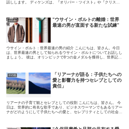
話しします。 ディケンズは、『オリバー・ツイスト』や『クリスマ
ス・キャロル』など、数多くの名作を残しています。 彼...
“ウサイン・ボルトの離婚：世界
その他
最速の男が直面する新たな試練”
ウサイン・ボルト：世界最速の男の紹介 こんにちは、皆さん。今日
は、世界最速の男として知られるウサイン・ボルトについてお話しし
ましょう。 彼は、オリンピックで8つの金メダルを獲得し、世界記録
を更新し続けてきた人物です。しかし、彼が直面している...
「リアーナが語る：子供たちへの
その他
愛と影響力を持つセレブとしての
責任」
リアーナの子育て観とセレブとしての役割 こんにちは、皆さん。 今
日は、世界的に有名な歌手であり、ビジネスウーマンでもあるリアー
ナがどのようにして子供たちへの愛と、セレブリティとしての社会的
責任を果たしているのかについてお話しします。 リアー...