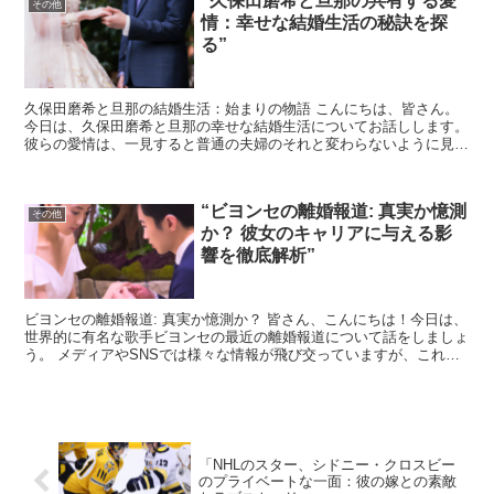
“久保田磨希と旦那の共有する愛
その他
情：幸せな結婚生活の秘訣を探
る”
久保田磨希と旦那の結婚生活：始まりの物語 こんにちは、皆さん。
今日は、久保田磨希と旦那の幸せな結婚生活についてお話しします。
彼らの愛情は、一見すると普通の夫婦のそれと変わらないように見え
ますが、実はその背後には深い絆と共有される秘訣があり...
“ビヨンセの離婚報道: 真実か憶測
その他
か？ 彼女のキャリアに与える影
響を徹底解析”
ビヨンセの離婚報道: 真実か憶測か？ 皆さん、こんにちは！今日は、
世界的に有名な歌手ビヨンセの最近の離婚報道について話をしましょ
う。 メディアやSNSでは様々な情報が飛び交っていますが、これが
真実なのか、それとも単なる憶測なのかを一緒に考え...
「NHLのスター、シドニー・クロスビー
のプライベートな一面：彼の嫁との素敵