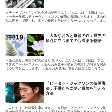
スティーヴン・キングの創造の秘密とは？ こんにちは、本日はベス
トセラー作家スティーヴン・キングの創造の秘密に迫ります。彼の作
品は世界中で愛され、多くの映画やテレビシリーズにもなっていま
す。 では、彼はどのようにしてこれほどまでに成功を収める...
「大阪なおみと母親の絆：世界の
その他
頂点に立つまでの心温まる物語」
大阪なおみと母親の絆の始まり 皆さん、こんにちは！今日は、テニ
ス界のスーパースター、大阪なおみ選手と彼女の母親との特別な関係
についてお話しします。 大阪なおみ選手が世界の頂点に立つまで、
どのような支えがあったのか、その心温まる物語をご紹介し...
「ピーター・ジャクソンの映画魔
その他
法：子供たちに夢と冒険を与える
方法」
こんにちは、映画愛好家の皆さん！今日は、ピーター・ジャクソン監
督の映画作品がどのようにして子供たちに夢と冒険を与えるかについ