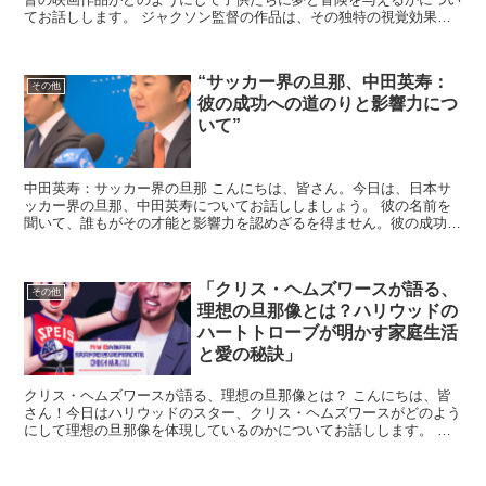
てお話しします。 ジャクソン監督の作品は、その独特の視覚効果と
深いメッセージで、世代を超えて多くの人々に愛されていま...
“サッカー界の旦那、中田英寿：
その他
彼の成功への道のりと影響力につ
いて”
中田英寿：サッカー界の旦那 こんにちは、皆さん。今日は、日本サ
ッカー界の旦那、中田英寿についてお話ししましょう。 彼の名前を
聞いて、誰もがその才能と影響力を認めざるを得ません。彼の成功へ
の道のりは、私たちが学ぶべき多くの教訓を含んでいます。...
「クリス・ヘムズワースが語る、
その他
理想の旦那像とは？ハリウッドの
ハートトローブが明かす家庭生活
と愛の秘訣」
クリス・ヘムズワースが語る、理想の旦那像とは？ こんにちは、皆
さん！今日はハリウッドのスター、クリス・ヘムズワースがどのよう
にして理想の旦那像を体現しているのかについてお話しします。 ク
リス・ヘムズワースと言えば、その魅力的なルックスと演技...