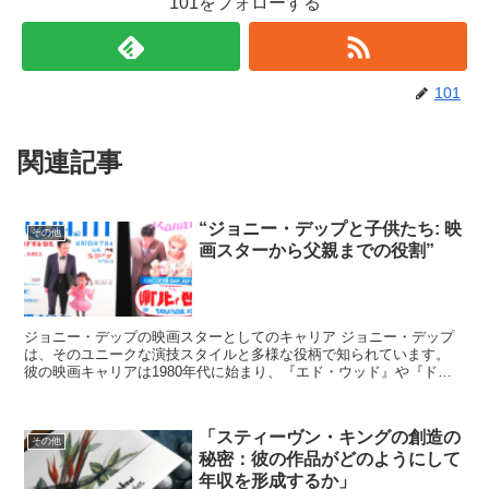
101をフォローする
101
関連記事
“ジョニー・デップと子供たち: 映
その他
画スターから父親までの役割”
ジョニー・デップの映画スターとしてのキャリア ジョニー・デップ
は、そのユニークな演技スタイルと多様な役柄で知られています。
彼の映画キャリアは1980年代に始まり、『エド・ウッド』や『ド
ン・ファン』など、数々の批評家から高評価を受ける作品に...
「スティーヴン・キングの創造の
その他
秘密：彼の作品がどのようにして
年収を形成するか」