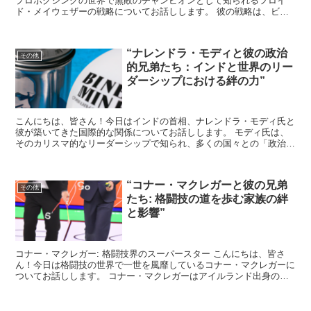
プロボクシングの世界で無敗のチャンピオンとして知られるフロイ
ド・メイウェザーの戦略についてお話しします。 彼の戦略は、ビジ
ネスや日常生活にも応用できるため、特にビジネスマンの皆さ...
“ナレンドラ・モディと彼の政治
その他
的兄弟たち：インドと世界のリー
ダーシップにおける絆の力”
こんにちは、皆さん！今日はインドの首相、ナレンドラ・モディ氏と
彼が築いてきた国際的な関係についてお話しします。 モディ氏は、
そのカリスマ的なリーダーシップで知られ、多くの国々との「政治的
兄弟関係」を深めています。 この記事では、モディ氏がど...
“コナー・マクレガーと彼の兄弟
その他
たち: 格闘技の道を歩む家族の絆
と影響”
コナー・マクレガー: 格闘技界のスーパースター こんにちは、皆さ
ん！今日は格闘技の世界で一世を風靡しているコナー・マクレガーに
ついてお話しします。 コナー・マクレガーはアイルランド出身の総
合格闘家で、UFC（アルティメット・ファイティング・...