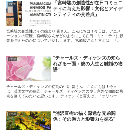
「宮崎駿の創造性が在日コミュニ
その他
ティに与えた影響：文化とアイデ
ンティティの交差点」
宮崎駿の創造性とその始まり 皆さん、こんにちは！今日は、アニメ
ーションの巨匠、宮崎駿さんがどのようにして在日コミュニティに影
響を与えたのかについてお話しします。 宮崎駿さんと言えば、『と
なりのトトロ』や『千と千尋の神隠し』など、世界中で愛さ...
“チャールズ・ディケンズの知ら
その他
れざる一面：彼の人生と離婚の物
語”
チャールズ・ディケンズの初期の生活 皆さん、こんにちは！今日
は、英国文学の巨匠、チャールズ・ディケンズの少し意外な側面に焦
点を当ててみたいと思います。 ディケンズと言えば、「オリバー・
ツイスト」や「クリスマス・キャロル」など、数々の名作で知...
“浦沢直樹の描く深遠な兄弟関
その他
係：その魅力と影響力を探る”