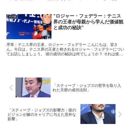
その甘いメロディと心に響く歌詞で多くのファンを魅了して...
“ロジャー・フェデラー：テニス
その他
界の王者が母親から学んだ価値観
と成功の秘訣”
序章：テニス界の王者、ロジャー・フェデラー こんにちは、皆さ
ん。今日は、テニス界の王者と称されるロジャー・フェデラーについ
てお話ししましょう。 彼の成功の秘訣は何でしょうか？ それは彼の
母親から学んだ価値観にあると言われています。それでは、...
「スティーブ・ジョブズの哲学を取り入
れた旦那の成功法則」
「スティーブ・ジョブズの影響力：彼の
ビジョンが嫁のキャリアに与えた意外な
影響」