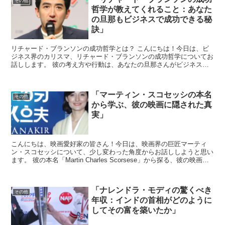
その他
哲学が教えてくれること：あなた
の旦那もビジネスで成功できる秘
訣」
リチャード・ブランソンの成功哲学とは？ こんにちは！今日は、ビ
ジネス界のカリスマ、リチャード・ブランソンの成功哲学についてお
話しします。 彼の考え方や行動は、あなたの旦那さんがビジネスで
成功するためのヒントになるかもしれませんよ。 リチャー...
「マーティン・スコセッシの本名
その他
から学ぶ、彼の映画に隠された真
実」
こんにちは、映画愛好家の皆さん！今日は、映画界の巨匠マーティ
ン・スコセッシについて、少し変わった角度からお話ししようと思い
ます。 彼の本名「Martin Charles Scorsese」から探る、彼の映画作
品に隠された真実に迫ります。 ス...
「ナレンドラ・モディの驚くべき
その他
年収：インドの首相がどのように
してその富を築いたか」