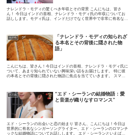
ナレンドラ・モディの驚くべき年収とその背景 こんにちは、皆さ
ん！ 今日はインドの首相、ナレンドラ・モディ氏の年収についてお
話しします。モディ氏は、インドだけでなく世界中で非常に有名な政
治家ですが、彼の収入源についてはあまり知られていませんね...
「ナレンドラ・モディの知られざ
その他
る本名とその背後に隠された物
語」
こんにちは、皆さん！今日はインドの首相、ナレンドラ・モディ氏に
ついて、あまり知られていない興味深い話をお届けします。 特に彼
の本名とその背後に隠された物語に焦点を当てていきます。 スマー
トフォンでの読みやすさを考慮して、内容を分かりやすく解...
“エド・シーランの結婚物語：愛
その他
と音楽が織りなすロマンス”
エド・シーランの出会いと恋の始まり 皆さん、こんにちは！今日は
世界的に有名なシンガーソングライター、エド・シーランのロマンチ
ックな結婚物語についてお話しします。 エド・シーランといえば、