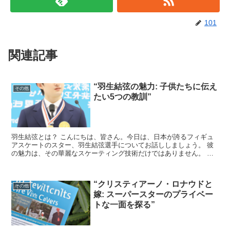
101
関連記事
“羽生結弦の魅力: 子供たちに伝え
その他
たい5つの教訓”
羽生結弦とは？ こんにちは、皆さん。今日は、日本が誇るフィギュ
アスケートのスター、羽生結弦選手についてお話ししましょう。 彼
の魅力は、その華麗なスケーティング技術だけではありません。 彼
の人間性、努力家の姿勢、そして彼が私たちに教えてくれる...
“クリスティアーノ・ロナウドと
その他
嫁: スーパースターのプライベー
トな一面を探る”