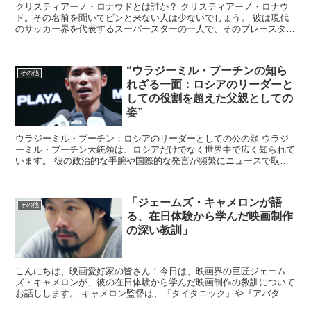
クリスティアーノ・ロナウドとは誰か？ クリスティアーノ・ロナウ
ド。その名前を聞いてピンと来ない人は少ないでしょう。 彼は現代
のサッカー界を代表するスーパースターの一人で、そのプレースタイ
ルと個性的なキャラクターで世界中のファンを魅了していま...
“ウラジーミル・プーチンの知ら
その他
れざる一面：ロシアのリーダーと
しての役割を超えた父親としての
姿”
ウラジーミル・プーチン：ロシアのリーダーとしての公の顔 ウラジ
ーミル・プーチン大統領は、ロシアだけでなく世界中で広く知られて
います。 彼の政治的な手腕や国際的な発言が頻繁にニュースで取り
上げられることはよくありますが、公の場で見る彼の姿は、...
「ジェームズ・キャメロンが語
その他
る、在日体験から学んだ映画制作
の深い教訓」
こんにちは、映画愛好家の皆さん！今日は、映画界の巨匠ジェーム
ズ・キャメロンが、彼の在日体験から学んだ映画制作の教訓について
お話しします。 キャメロン監督は、『タイタニック』や『アバタ
ー』など、数々のヒット作を生み出してきましたが、彼の創造性...