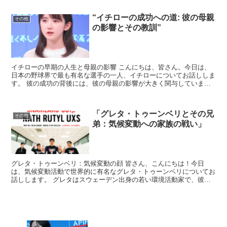
“イチローの成功への道: 彼の母親
その他
の影響とその教訓”
イチローの早期の人生と母親の影響 こんにちは、皆さん。今日は、
日本の野球界で最も有名な選手の一人、イチローについてお話ししま
す。 彼の成功の背後には、彼の母親の影響が大きく関与していま
す。 イチローは、幼少期から野球に情熱を注いでいました。...
「グレタ・トゥーンベリとその兄
その他
弟：気候変動への家族の戦い」
グレタ・トゥーンベリ：気候変動の顔 皆さん、こんにちは！今日
は、気候変動活動で世界的に有名なグレタ・トゥーンベリについてお
話しします。 グレタはスウェーデン出身の若い環境活動家で、彼女
の行動は世界中の若者たちに大きな影響を与えています。 彼...