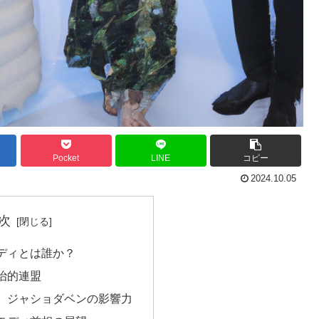
Pocket
LINE
コピー
2024.10.05
次
ディとは誰か？
治的連盟
、ジャショダベンの影響力