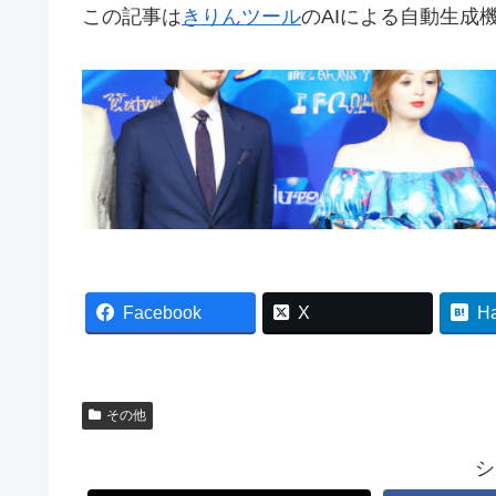
この記事は
きりんツール
のAIによる自動生成
Facebook
X
H
その他
シ