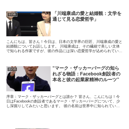
ォーマンスで世界中に多くのファンを持っていますが、彼...
「川端康成の愛と結婚観：文学を
その他
通じて見る恋愛哲学」
こんにちは、皆さん！今日は、日本の文学界の巨匠、川端康成の愛と
結婚観についてお話しします。 川端康成は、その繊細で美しい文体
で知られる作家ですが、彼の作品には深い恋愛哲学が込められていま
す。 このブログでは、彼の文学を通じて、愛と結婚に対す...
“マーク・ザッカーバーグの知ら
その他
れざる物語：Facebook創設者の
本名と彼の起業家精神のルーツ”
序章：マーク・ザッカーバーグとは誰か？ 皆さん、こんにちは！今
日はFacebookの創設者であるマーク・ザッカーバーグについて、少
し深掘りしてみたいと思います。 彼の名前は世界中に知られていま
すが、彼の起業家精神のルーツや、彼がどのような背...