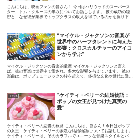
こんにちは、映画ファンの皆さん！ 今日はハリウッドのスーパース
ター、トム・クルーズの年収についてお話しします。 彼の成功の秘
密と、なぜ彼が業界でトップクラスの収入を得ているのかを掘り下げ
ていきましょう。 トム・クルーズのキャリアとは？ トム...
“マイケル・ジャクソンの音楽が
その他
世界中のハーフタレントに与えた
影響：クロスカルチャーのアイコ
ンから学ぶ”
マイケル・ジャクソンの音楽的遺産 マイケル・ジャクソンと言え
ば、彼の音楽は世界中で愛され、多大な影響を与えています。 彼の
楽曲は、ポップミュージックの枠を超えて、多様な文化や世代に受け
入れられてきました。 特に、ハーフタレントたちにとって、...
“ケイティ・ペリーの結婚物語：
その他
ポップの女王が見つけた真実の
愛”
ケイティ・ペリーの恋愛の旅路 こんにちは、皆さん！今日はポップ
の女王、ケイティ・ペリーの素敵な結婚物語についてお話しします。
ケイティ・ペリーは、そのカラフルでユニークな音楽スタイルとパフ