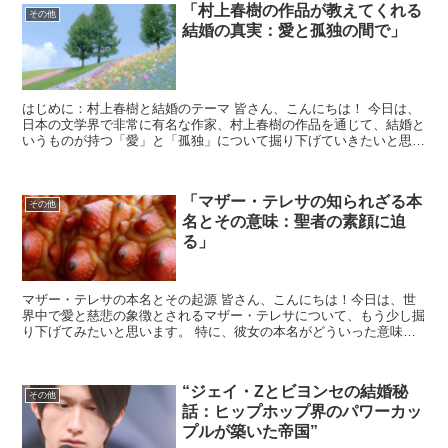
「村上春樹の作品が教えてくれる
その他
結婚の真実：愛と孤独の間で」
はじめに：村上春樹と結婚のテーマ 皆さん、こんにちは！ 今日は、
日本の文学界で非常に有名な作家、村上春樹の作品を通じて、結婚と
いうものが持つ「愛」と「孤独」について掘り下げていきたいと思い
ます。 村上春樹の作品は、独特の文体と深い人間洞察で...
「マザー・テレサの知られざる本
その他
名とその意味：聖者の素顔に迫
る」
マザー・テレサの本名とその起源 皆さん、こんにちは！今日は、世
界中で愛と慈悲の象徴とされるマザー・テレサについて、もう少し掘
り下げてみたいと思います。 特に、彼女の本名がどういった意味を
持つのか、その背景に迫ってみましょう。 マザー・テレサ...
“ジェイ・Zとビヨンセの結婚秘
その他
話：ヒップホップ界のパワーカッ
プルが築いた帝国”