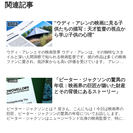
関連記事
“ウディ・アレンの映画に見る子
その他
供たちの描写：天才監督の視点か
ら学ぶ子供の心理”
ウディ・アレンとその映画世界 ウディ・アレンは、その独特なスタ
イルと深い人間洞察で知られる映画監督です。彼の作品は多くの映画
ファンに愛され、批評家からも高い評価を受けています。 アレンの
映画における子供たちの描写は、特に注目に値します。彼は...
「ピーター・ジャクソンの驚異の
その他
年収：映画界の巨匠が築いた財産
とその背後にあるストーリー」
ピーター・ジャクソンとは？ 皆さん、こんにちは！今日は映画界の
巨匠、ピーター・ジャクソンの驚異の年収についてお話しします。
ピーター・ジャクソンはニュージーランド出身の映画監督で、特に
「ロード・オブ・ザ・リング」シリーズや「ホビット」シリー...