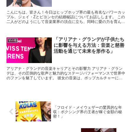
こんにちは、皆さん！今日はヒップホップ界の最も有名なパワーカッ
プル、ジェイ・Zとビヨンセの結婚秘話についてお話しします。 この
二人がどのようにして音楽業界の頂点に立ち、同時に愛の力を育んで
きたのか、その魅力的なストーリーをご紹介します。 出...
「アリアナ・グランデが子供たち
その他
に影響を与える方法：音楽と慈善
活動を通じて未来を形作る」
アリアナ・グランデの音楽キャリアとその影響力 アリアナ・グラン
デは、その圧倒的な歌声と魅力的なステージパフォーマンスで世界中
のファンを魅了しています。 彼女の音楽は、ポップカルチャーにお
いて重要な位置を占めており、多くの若者にとって影響力の...
「フロイド・メイウェザーの驚異的な年
収：ボクシング界の王者が稼ぐ金額の秘
密！」