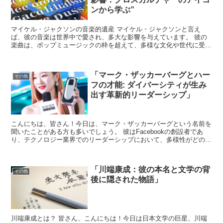
ンから学ぶ”
マイケル・ジャクソンの音楽的遺産 マイケル・ジャクソンと言え
ば、彼の音楽は世界中で愛され、多大な影響を与えています。 彼の
楽曲は、ポップミュージックの枠を超えて、多様な文化や世代に受け
入れられてきました。 特に、ハーフタレントたちにとって、...
「マーク・ザッカーバーグとハー
その他
フの才能: ダイバーシティが生み
出す革新的リーダーシップ」
こんにちは、皆さん！今日は、マーク・ザッカーバーグという名前を
聞いたことがある方も多いでしょう。 彼はFacebookの創設者であ
り、テクノロジー業界でのリーダーシップにおいて、多様性がどのよ
うに革新を生み出すかについて話を進めていきたいと...
「川端康成：彼の本名と文学の背
その他
後に隠された物語」
川端康成とは？ 皆さん、こんにちは！今日は日本文学の巨星、川端