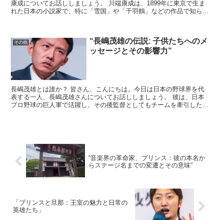
康成についてお話ししましょう。 川端康成は、1899年に東京で生ま
れた日本の小説家で、特に「雪国」や「千羽鶴」などの作品で知られ
ています。 彼の文学は、深い感情と繊細な描写で世界...
“長嶋茂雄の伝説: 子供たちへのメ
その他
ッセージとその影響力”
長嶋茂雄とは誰か？ 皆さん、こんにちは。今日は日本の野球界を代
表する一人、長嶋茂雄さんについてお話ししましょう。 彼は、日本
プロ野球の巨人軍で活躍し、その後監督としてもチームを牽引した伝
説的な存在です。 長嶋茂雄の子供たちへのメッセージ 長...
“音楽界の革命家、プリンス：彼の本名か
らステージ名までの変遷とその意味”
「プリンスと旦那：王室の魅力と日常の
英雄たち」