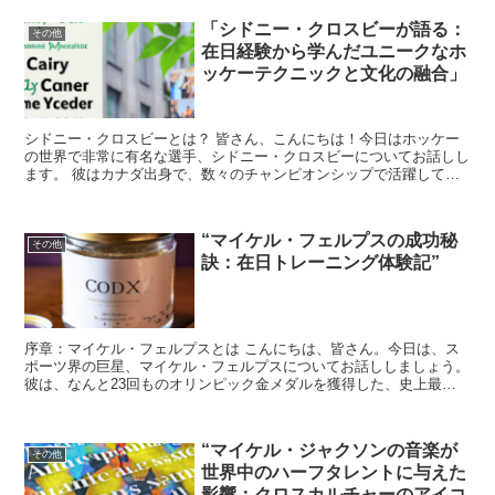
「シドニー・クロスビーが語る：
その他
在日経験から学んだユニークなホ
ッケーテクニックと文化の融合」
シドニー・クロスビーとは？ 皆さん、こんにちは！今日はホッケー
の世界で非常に有名な選手、シドニー・クロスビーについてお話しし
ます。 彼はカナダ出身で、数々のチャンピオンシップで活躍してき
たスター選手です。 しかし、今回の話題は彼の輝かしいキ...
“マイケル・フェルプスの成功秘
その他
訣：在日トレーニング体験記”
序章：マイケル・フェルプスとは こんにちは、皆さん。今日は、ス
ポーツ界の巨星、マイケル・フェルプスについてお話ししましょう。
彼は、なんと23回ものオリンピック金メダルを獲得した、史上最も
成功した競泳選手です。 彼の成功の秘訣は何でしょうか...
“マイケル・ジャクソンの音楽が
その他
世界中のハーフタレントに与えた
影響：クロスカルチャーのアイコ