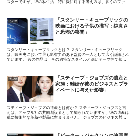
スターですが、彼の私生活、特に愛に対する考え方は、多くのファン
にとってはまだ謎に包まれています。 フレディは公私にわた...
「スタンリー・キューブリックの
その他
映画における子供の描写：純真さ
と恐怖の狭間」
スタンリー・キューブリックとは？ スタンリー・キューブリック
は、映画史において最も影響力のある監督の一人として広く認識され
ています。 彼の作品は、その独特なスタイルと深いテーマ性で知ら
れ、多くの映画ファンや批評家から高い評価を受けています。...
「スティーブ・ジョブズの遺産と
その他
家族：離婚が彼のビジネスとプラ
イベートに与えた影響」
スティーブ・ジョブズの遺産とは何か？ スティーブ・ジョブズと言
えば、アップル社の共同創設者として知られていますが、彼の遺産は
単に技術的な革新や製品に留まりません。 ジョブズのビジネス哲
学、リーダーシップスタイル、そして彼の個人的な人生の選択...
「ピーター・ジャクソンの映画魔