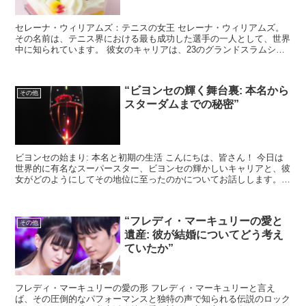
セレーナ・ウィリアムズ：テニスの女王 セレーナ・ウィリアムズ。
その名前は、テニス界における最も成功した選手の一人として、世界
中に知られています。 彼女のキャリアは、23のグランドスラムシン
グルスタイトルと4つのオリンピック金メダルを含む、数...
“ビヨンセの輝く舞台裏: 本名から
その他
スターダムまでの秘密”
ビヨンセの始まり: 本名と初期の生活 こんにちは、皆さん！ 今日は
世界的に有名なスーパースター、ビヨンセの輝かしいキャリアと、彼
女がどのようにしてその地位に至ったのかについてお話しします。
ビヨンセ・ノウルズ・カーター、通称ビヨンセは、19...
“フレディ・マーキュリーの愛と
その他
遺産: 彼が結婚についてどう考え
ていたか”
フレディ・マーキュリーの愛の形 フレディ・マーキュリーと言え
ば、その圧倒的なパフォーマンスと独特の声で知られる伝説のロック