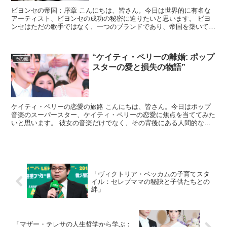
ビヨンセの帝国：序章 こんにちは、皆さん。今日は世界的に有名な
アーティスト、ビヨンセの成功の秘密に迫りたいと思います。 ビヨ
ンセはただの歌手ではなく、一つのブランドであり、帝国を築いてい
ます。 彼女の年収は、その成功の大きさを物語っています...
“ケイティ・ペリーの離婚: ポップ
その他
スターの愛と損失の物語”
ケイティ・ペリーの恋愛の旅路 こんにちは、皆さん。今日はポップ
音楽のスーパースター、ケイティ・ペリーの恋愛に焦点を当ててみた
いと思います。 彼女の音楽だけでなく、その背後にある人間的なス
トーリーにも光を当てていきます。 ケイティ・ペリーは、...
「ヴィクトリア・ベッカムの子育てスタ
イル：セレブママの秘訣と子供たちとの
絆」
「マザー・テレサの人生哲学から学ぶ：