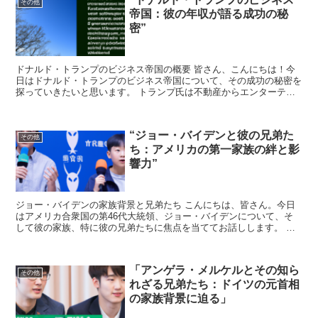
その他
帝国：彼の年収が語る成功の秘
密”
ドナルド・トランプのビジネス帝国の概要 皆さん、こんにちは！今
日はドナルド・トランプのビジネス帝国について、その成功の秘密を
探っていきたいと思います。 トランプ氏は不動産からエンターテイ
メント業界に至るまで、多岐にわたるビジネスで知られてい...
“ジョー・バイデンと彼の兄弟た
その他
ち：アメリカの第一家族の絆と影
響力”
ジョー・バイデンの家族背景と兄弟たち こんにちは、皆さん。今日
はアメリカ合衆国の第46代大統領、ジョー・バイデンについて、そ
して彼の家族、特に彼の兄弟たちに焦点を当ててお話しします。 ジ
ョー・バイデンは、ペンシルベニア州スクラントンで生まれ...
「アンゲラ・メルケルとその知ら
その他
れざる兄弟たち：ドイツの元首相
の家族背景に迫る」