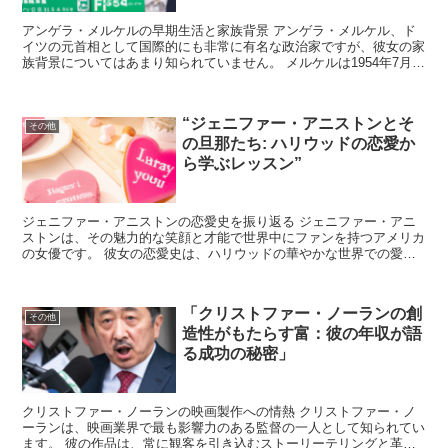
アンゲラ・メルケルの早期生活と家族背景 アンゲラ・メルケル、ド
イツの元首相として国際的にも非常に有名な政治家ですが、彼女の家
族背景についてはあまり知られていません。 メルケルは1954年7月
17日にハンブルクで生まれ、後に東ドイツのテンプリ...
“ジェニファー・アニストンとそ
その他
の旦那たち: ハリウッドの恋愛か
ら学ぶレッスン”
ジェニファー・アニストンの恋愛史を振り返る ジェニファー・アニ
ストンは、その魅力的な笑顔と才能で世界中にファンを持つアメリカ
の女優です。 彼女の恋愛史は、ハリウッドの華やかな世界での愛と
結婚、そして時には心痛を伴う別れを経験しています。 ジ...
「クリストファー・ノーランの創
その他
造性がもたらす富：彼の年収が語
る成功の秘密」
クリストファー・ノーランの映画製作への情熱 クリストファー・ノ
ーランは、映画業界で最も影響力のある監督の一人として知られてい
ます。 彼の作品は、常に観客を引き込むストーリーテリングと革新