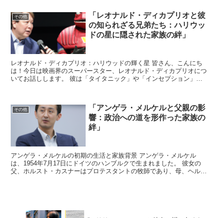
「レオナルド・ディカプリオと彼
その他
の知られざる兄弟たち：ハリウッ
ドの星に隠された家族の絆」
レオナルド・ディカプリオ：ハリウッドの輝く星 皆さん、こんにち
は！今日は映画界のスーパースター、レオナルド・ディカプリオにつ
いてお話しします。 彼は「タイタニック」や「インセプション」、
「レヴェナント: 蘇えりし者」で知られ、数々の賞を受賞...
「アンゲラ・メルケルと父親の影
その他
響：政治への道を形作った家族の
絆」
アンゲラ・メルケルの初期の生活と家族背景 アンゲラ・メルケル
は、1954年7月17日にドイツのハンブルクで生まれました。 彼女の
父、ホルスト・カスナーはプロテスタントの牧師であり、母、ヘルガ
は英語とラテン語の教師でした。メルケル家は、アンゲ...