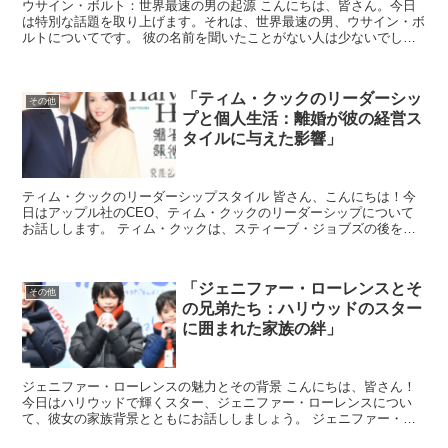
ウサイン・ボルト：世界最速の男の起源 こんにちは、皆さん。今日
は特別な話題を取り上げます。それは、世界最速の男、ウサイン・ボ
ルトについてです。 彼の名前を聞いたことがない人は少ないでしょ
う。彼は、その驚異的なスピードで世界を驚かせ、何度もオ...
「ティム・クックのリーダーシッ
その他
プと個人生活：離婚が彼の経営ス
タイルに与えた影響」
ティム・クックのリーダーシップスタイル 皆さん、こんにちは！今
日はアップル社のCEO、ティム・クックのリーダーシップについて
お話しします。 ティム・クックは、スティーブ・ジョブズの後を継
いで2011年にCEOに就任して以来、アップルをさらな...
「ジェニファー・ローレンスとそ
その他
の兄弟たち：ハリウッドのスター
に囲まれた家族の絆」
ジェニファー・ローレンスの魅力とその背景 こんにちは、皆さん！
今日はハリウッドで輝くスター、ジェニファー・ローレンスについ
て、彼女の家族背景とともにお話ししましょう。 ジェニファー・ロ
ーレンスは、その自然体で親しみやすい性格と、卓越した演技...