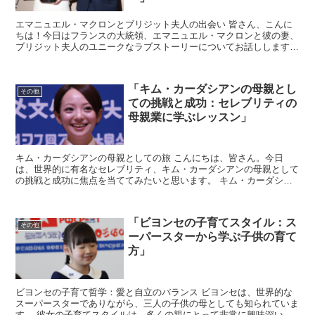
エマニュエル・マクロンとブリジット夫人の出会い 皆さん、こんに
ちは！今日はフランスの大統領、エマニュエル・マクロンと彼の妻、
ブリジット夫人のユニークなラブストーリーについてお話しします。
このカップルの出会いは、一般的なロマンスとは少し異な...
「キム・カーダシアンの母親とし
その他
ての挑戦と成功：セレブリティの
母親業に学ぶレッスン」
キム・カーダシアンの母親としての旅 こんにちは、皆さん。今日
は、世界的に有名なセレブリティ、キム・カーダシアンの母親として
の挑戦と成功に焦点を当ててみたいと思います。 キム・カーダシア
ンは、社会的なメディアのスターであり、実業家としても知ら...
「ビヨンセの子育てスタイル：ス
その他
ーパースターから学ぶ子供の育て
方」
ビヨンセの子育て哲学：愛と自立のバランス ビヨンセは、世界的な
スーパースターでありながら、三人の子供の母としても知られていま
す。 彼女の子育てスタイルは、多くの親にとって非常に興味深いも