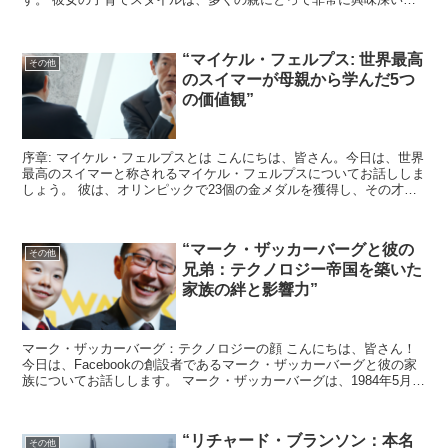
のです。 ビヨンセ自身が言及しているように、彼女は子供...
“マイケル・フェルプス: 世界最高
その他
のスイマーが母親から学んだ5つ
の価値観”
序章: マイケル・フェルプスとは こんにちは、皆さん。今日は、世界
最高のスイマーと称されるマイケル・フェルプスについてお話ししま
しょう。 彼は、オリンピックで23個の金メダルを獲得し、その才能
と努力で世界中から賞賛を受けています。 しかし、...
“マーク・ザッカーバーグと彼の
その他
兄弟：テクノロジー帝国を築いた
家族の絆と影響力”
マーク・ザッカーバーグ：テクノロジーの顔 こんにちは、皆さん！
今日は、Facebookの創設者であるマーク・ザッカーバーグと彼の家
族についてお話しします。 マーク・ザッカーバーグは、1984年5月
14日に生まれ、若くしてテクノロジーの世界に...
“リチャード・ブランソン：本名
その他