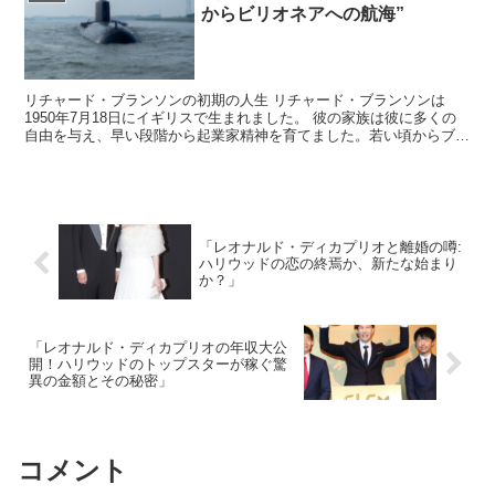
からビリオネアへの航海”
リチャード・ブランソンの初期の人生 リチャード・ブランソンは
1950年7月18日にイギリスで生まれました。 彼の家族は彼に多くの
自由を与え、早い段階から起業家精神を育てました。若い頃からブラ
ンソンは学業に苦労し、 dyslexia（読字障害...
「レオナルド・ディカプリオと離婚の噂:
ハリウッドの恋の終焉か、新たな始まり
か？」
「レオナルド・ディカプリオの年収大公
開！ハリウッドのトップスターが稼ぐ驚
異の金額とその秘密」
コメント