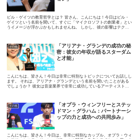
ビル・ゲイツの教育哲学とは？ 皆さん、こんにちは！今日はビル・
ゲイツという名前を聞いて、すぐに「マイクロソフトの創業者」とい
うイメージが浮かぶかもしれませんね。 しかし、彼の影響はテクノ
ロジーの世界だけに留まらず、教育分野にも及んでいます。...
「アリアナ・グランデの成功の秘
その他
密：彼女の年収が語るスターダム
と才能」
こんにちは、皆さん！今日は非常に特別なトピックについてお話しし
ます。 それは、アリアナ・グランデという名前を聞いたことがある
でしょうか？ 彼女は音楽業界で非常に成功しているアーティストの
一人です。 今回はアリアナ・グランデの成功の秘密と彼女...
「オプラ・ウィンフリーとステッ
その他
ドマン・グラハム：パートナーシ
ップの力と成功への共同歩み」
こんにちは、皆さん！今日は、非常に特別なカップル、オプラ・ウィ