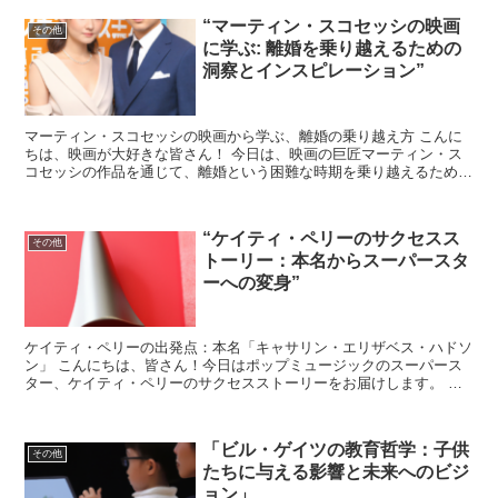
“マーティン・スコセッシの映画
その他
に学ぶ: 離婚を乗り越えるための
洞察とインスピレーション”
マーティン・スコセッシの映画から学ぶ、離婚の乗り越え方 こんに
ちは、映画が大好きな皆さん！ 今日は、映画の巨匠マーティン・ス
コセッシの作品を通じて、離婚という困難な時期を乗り越えるための
洞察とインスピレーションを探っていきたいと思います。 ...
“ケイティ・ペリーのサクセスス
その他
トーリー：本名からスーパースタ
ーへの変身”
ケイティ・ペリーの出発点：本名「キャサリン・エリザベス・ハドソ
ン」 こんにちは、皆さん！今日はポップミュージックのスーパース
ター、ケイティ・ペリーのサクセスストーリーをお届けします。 彼
女のキャリアは、本名のキャサリン・エリザベス・ハドソン...
「ビル・ゲイツの教育哲学：子供
その他
たちに与える影響と未来へのビジ
ョン」