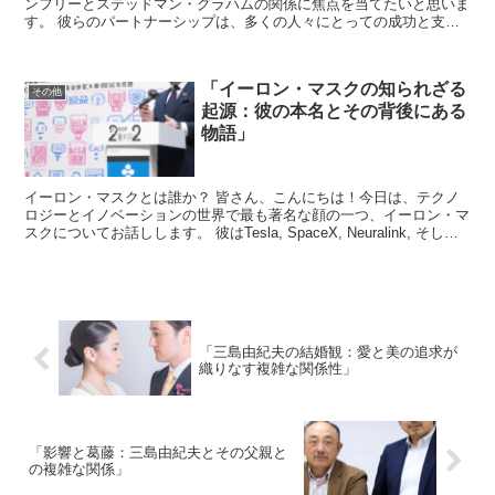
ンフリーとステッドマン・グラハムの関係に焦点を当てたいと思いま
す。 彼らのパートナーシップは、多くの人々にとっての成功と支え
の象徴です。 このブログでは、彼らの関係がどのようにし...
「イーロン・マスクの知られざる
その他
起源：彼の本名とその背後にある
物語」
イーロン・マスクとは誰か？ 皆さん、こんにちは！今日は、テクノ
ロジーとイノベーションの世界で最も著名な顔の一つ、イーロン・マ
スクについてお話しします。 彼はTesla, SpaceX, Neuralink, そして
最近ではTwitterの買...
「三島由紀夫の結婚観：愛と美の追求が
織りなす複雑な関係性」
「影響と葛藤：三島由紀夫とその父親と
の複雑な関係」