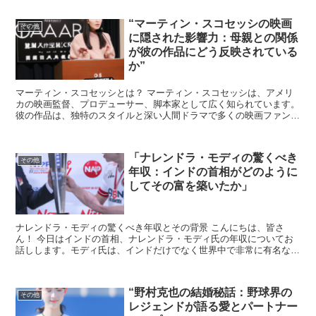
“マーティン・スコセッシの映画
その他
に隠された影響力：母親との関係
が彼の作品にどう反映されている
か”
マーティン・スコセッシとは？ マーティン・スコセッシは、アメリ
カの映画監督、プロデューサー、脚本家として広く知られています。
彼の作品は、独特のスタイルと深い人間ドラマで多くの映画ファンを
魅了してきました。 スコセッシの映画は、しばしば彼の...
「ナレンドラ・モディの驚くべき
その他
年収：インドの首相がどのように
してその富を築いたか」
ナレンドラ・モディの驚くべき年収とその背景 こんにちは、皆さ
ん！ 今日はインドの首相、ナレンドラ・モディ氏の年収についてお
話しします。モディ氏は、インドだけでなく世界中で非常に有名な政
治家ですが、彼の収入源についてはあまり知られていませんね...
“野村克也の結婚秘話：野球界の
その他
レジェンドが語る愛とパートナー