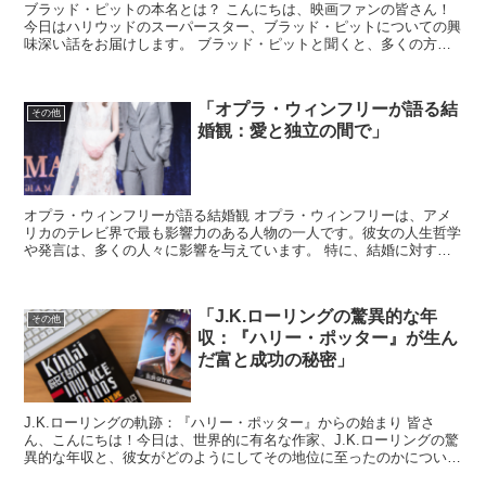
ブラッド・ピットの本名とは？ こんにちは、映画ファンの皆さん！
今日はハリウッドのスーパースター、ブラッド・ピットについての興
味深い話をお届けします。 ブラッド・ピットと聞くと、多くの方が
その魅力的な演技とハンサムなルックスを思い浮かべること...
「オプラ・ウィンフリーが語る結
その他
婚観：愛と独立の間で」
オプラ・ウィンフリーが語る結婚観 オプラ・ウィンフリーは、アメ
リカのテレビ界で最も影響力のある人物の一人です。彼女の人生哲学
や発言は、多くの人々に影響を与えています。 特に、結婚に対する
彼女の考え方は、多くのファンにとって興味深いトピックの...
「J.K.ローリングの驚異的な年
その他
収：『ハリー・ポッター』が生ん
だ富と成功の秘密」
J.K.ローリングの軌跡：『ハリー・ポッター』からの始まり 皆さ
ん、こんにちは！今日は、世界的に有名な作家、J.K.ローリングの驚
異的な年収と、彼女がどのようにしてその地位に至ったのかについて
お話しします。 J.K.ローリングと言えば、誰も...