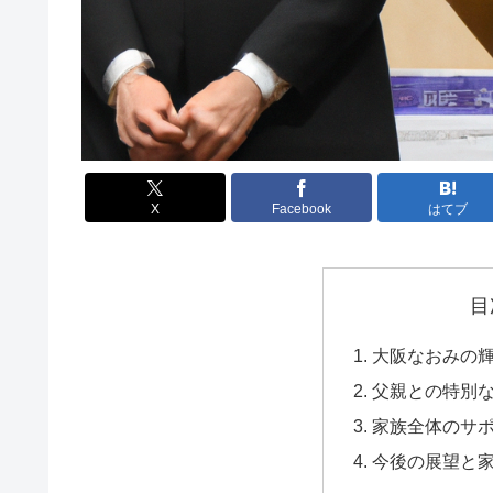
X
Facebook
はてブ
目
大阪なおみの
父親との特別
家族全体のサ
今後の展望と