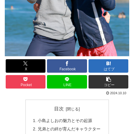
X
Facebook
はてブ
Pocket
LINE
コピー
2024.10.10
目次
小島よしおの魅力とその起源
兄弟との絆が育んだキャラクター