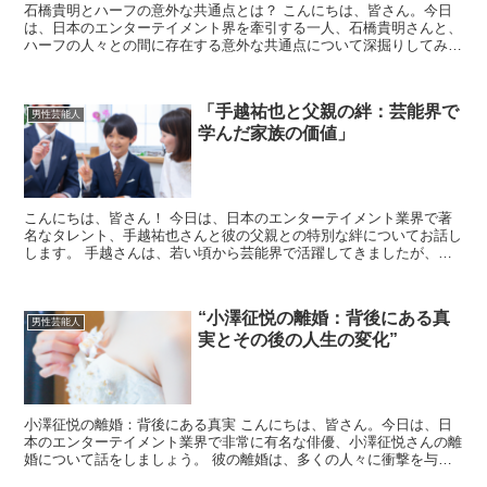
石橋貴明とハーフの意外な共通点とは？ こんにちは、皆さん。今日
は、日本のエンターテイメント界を牽引する一人、石橋貴明さんと、
ハーフの人々との間に存在する意外な共通点について深掘りしてみた
いと思います。 石橋貴明さんと言えば、そのユーモラスな...
「手越祐也と父親の絆：芸能界で
男性芸能人
学んだ家族の価値」
こんにちは、皆さん！ 今日は、日本のエンターテイメント業界で著
名なタレント、手越祐也さんと彼の父親との特別な絆についてお話し
します。 手越さんは、若い頃から芸能界で活躍してきましたが、そ
の背景には家族の支えがありました。 この記事では、手越...
“小澤征悦の離婚：背後にある真
男性芸能人
実とその後の人生の変化”
小澤征悦の離婚：背後にある真実 こんにちは、皆さん。今日は、日
本のエンターテイメント業界で非常に有名な俳優、小澤征悦さんの離
婚について話をしましょう。 彼の離婚は、多くの人々に衝撃を与え
ました。しかし、その背後にはどのような真実があったので...