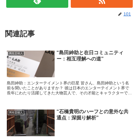
101
関連記事
“島田紳助と在日コミュニティ
男性芸能人
ー：相互理解への道”
島田紳助：エンターテイメント界の巨星 皆さん、島田紳助という名
前を聞いたことがありますか？ 彼は日本のエンターテイメント界で
長年にわたり活躍してきた大物芸人で、その才能とキャラクターで多
くの人々を魅了してきました。 彼のユーモラスなパーソナ...
“石橋貴明のハーフとの意外な共
男性芸能人
通点：深掘り解析”