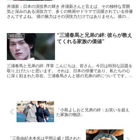
井浦新：日本の演技界の輝き 井浦新さんと言えば、その独特な雰囲
気と深みのある演技力で、多くの映画やドラマで活躍されている俳優
さんですよね。 彼の魅力はその演技力だけではありません。彼の家
庭生活にも注目が集まっています。 井浦新の魅力的な嫁 ...
“三浦春馬と兄弟の絆: 彼らが教え
男性芸能人
てくれる家族の価値”
三浦春馬と兄弟の絆: 序章 こんにちは、皆さん。今日は特別な話題を
取り上げたいと思います。 それは、日本の俳優であり、私たちの心
に深く刻まれた存在、三浦春馬さんと彼の兄弟の絆についてです。
三浦春馬と彼の兄弟 三浦春馬さんは、その才能と人柄...
「小島よしおと兄弟の絆：お笑いを超え
た家族の物語」
「三島由紀夫本名は平岡公威！隠された