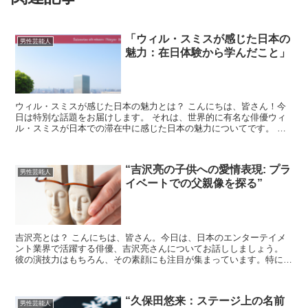
「ウィル・スミスが感じた日本の
男性芸能人
魅力：在日体験から学んだこと」
ウィル・スミスが感じた日本の魅力とは？ こんにちは、皆さん！今
日は特別な話題をお届けします。 それは、世界的に有名な俳優ウィ
ル・スミスが日本での滞在中に感じた日本の魅力についてです。 ウ
ィル・スミスは、映画撮影やプロモーションで何度も日本を...
“吉沢亮の子供への愛情表現: プラ
男性芸能人
イベートでの父親像を探る”
吉沢亮とは？ こんにちは、皆さん。今日は、日本のエンターテイメ
ント業界で活躍する俳優、吉沢亮さんについてお話ししましょう。
彼の演技力はもちろん、その素顔にも注目が集まっています。特に、
彼がどのように子供たちと接しているのか、その父親として...
“久保田悠来：ステージ上の名前
男性芸能人