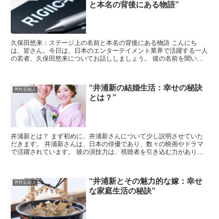
と本名の背後にある物語”
久保田悠来：ステージ上の名前と本名の背後にある物語 こんにち
は、皆さん。今日は、日本のエンターテイメント業界で活躍する一人
の若者、久保田悠来についてお話ししましょう。 彼の名前を聞いた
ことがあるでしょうか？彼の名前は、ステージ上での名前と本...
“井浦新の結婚生活：幸せの秘訣
男性芸能人
とは？”
井浦新とは？ まず初めに、井浦新さんについて少し説明させていた
だきます。 井浦新さんは、日本の俳優であり、数々の映画やドラマ
で活躍されています。 彼の演技力は、視聴者を引き込む力があり、
その存在感は画面から溢れ出ています。 井浦新の結婚生活...
“井浦新とその魅力的な嫁：幸せ
男性芸能人
な家庭生活の秘訣”