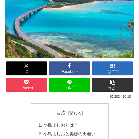
X
Facebook
はてブ
Pocket
LINE
コピー
2024.10.10
目次
小島よしおとは？
小島よしおと奥様の出会い