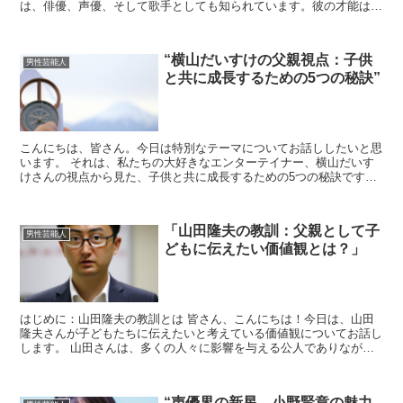
は、俳優、声優、そして歌手としても知られています。彼の才能は広
範で、多くの人々を魅了しています。 植田圭輔の結婚生活...
“横山だいすけの父親視点：子供
男性芸能人
と共に成長するための5つの秘訣”
こんにちは、皆さん。今日は特別なテーマについてお話ししたいと思
います。 それは、私たちの大好きなエンターテイナー、横山だいす
けさんの視点から見た、子供と共に成長するための5つの秘訣です。
1. 子供の視点を理解する まず最初に大切なのは、子...
「山田隆夫の教訓：父親として子
男性芸能人
どもに伝えたい価値観とは？」
はじめに：山田隆夫の教訓とは 皆さん、こんにちは！今日は、山田
隆夫さんが子どもたちに伝えたいと考えている価値観についてお話し
します。 山田さんは、多くの人々に影響を与える公人でありなが
ら、家庭では愛情深い父親としても知られています。 彼が大...
“声優界の新星、小野賢章の魅力