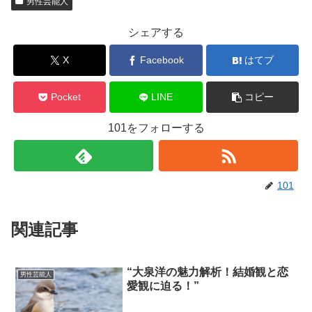
男性芸能人
シェアする
X
Facebook
はてブ
Pocket
LINE
コピー
101をフォローする
101
関連記事
“大泉洋の魅力解析！結婚観と恋
男性芸能人
愛観に迫る！”