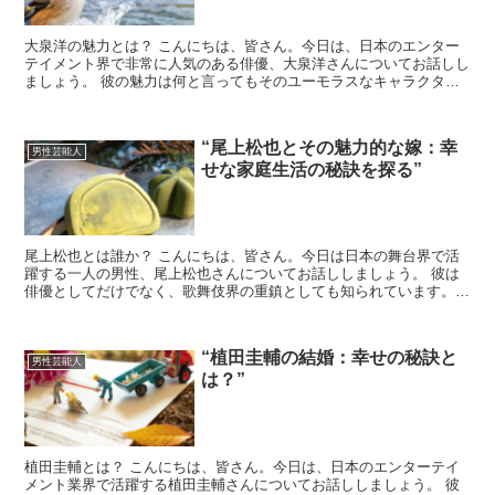
大泉洋の魅力とは？ こんにちは、皆さん。今日は、日本のエンター
テイメント界で非常に人気のある俳優、大泉洋さんについてお話しし
ましょう。 彼の魅力は何と言ってもそのユーモラスなキャラクター
と、独特の演技スタイルですよね。彼の演技は、視聴者を引...
“尾上松也とその魅力的な嫁：幸
男性芸能人
せな家庭生活の秘訣を探る”
尾上松也とは誰か？ こんにちは、皆さん。今日は日本の舞台界で活
躍する一人の男性、尾上松也さんについてお話ししましょう。 彼は
俳優としてだけでなく、歌舞伎界の重鎮としても知られています。
尾上松也の魅力的な嫁とは？ 尾上松也さんの魅力は、彼の...
“植田圭輔の結婚：幸せの秘訣と
男性芸能人
は？”
植田圭輔とは？ こんにちは、皆さん。今日は、日本のエンターテイ
メント業界で活躍する植田圭輔さんについてお話ししましょう。 彼