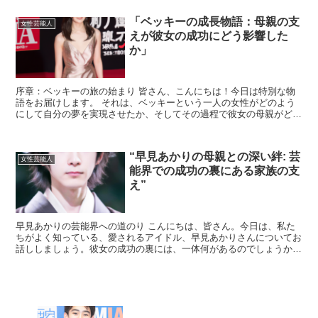
「ベッキーの成長物語：母親の支
女性芸能人
えが彼女の成功にどう影響した
か」
序章：ベッキーの旅の始まり 皆さん、こんにちは！今日は特別な物
語をお届けします。 それは、ベッキーという一人の女性がどのよう
にして自分の夢を実現させたか、そしてその過程で彼女の母親がどれ
ほど大きな役割を果たしたかについてです。 ベッキーの物...
“早見あかりの母親との深い絆: 芸
女性芸能人
能界での成功の裏にある家族の支
え”
早見あかりの芸能界への道のり こんにちは、皆さん。今日は、私た
ちがよく知っている、愛されるアイドル、早見あかりさんについてお
話ししましょう。彼女の成功の裏には、一体何があるのでしょうか？
それは、彼女の母親との深い絆です。 早見あかりさんは...