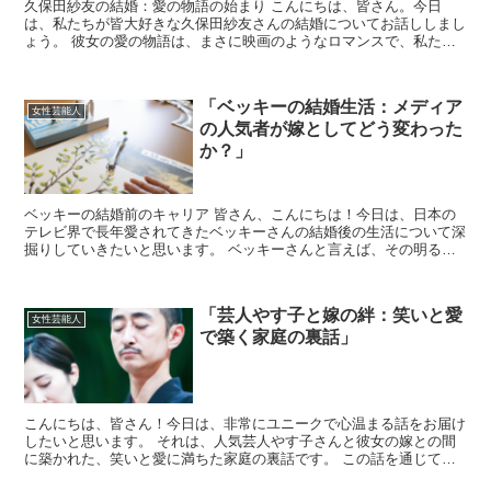
久保田紗友の結婚：愛の物語の始まり こんにちは、皆さん。今日
は、私たちが皆大好きな久保田紗友さんの結婚についてお話ししまし
ょう。 彼女の愛の物語は、まさに映画のようなロマンスで、私たち
はその一部を見ることができました。 久保田紗友さんと彼女...
「ベッキーの結婚生活：メディア
女性芸能人
の人気者が嫁としてどう変わった
か？」
ベッキーの結婚前のキャリア 皆さん、こんにちは！今日は、日本の
テレビ界で長年愛されてきたベッキーさんの結婚後の生活について深
掘りしていきたいと思います。 ベッキーさんと言えば、その明るく
て人懐っこいキャラクターで多くの番組に出演し、幅広い層...
「芸人やす子と嫁の絆：笑いと愛
女性芸能人
で築く家庭の裏話」
こんにちは、皆さん！今日は、非常にユニークで心温まる話をお届け
したいと思います。 それは、人気芸人やす子さんと彼女の嫁との間
に築かれた、笑いと愛に満ちた家庭の裏話です。 この話を通じて、
どのようにして彼女たちが日々の生活の中で困難を乗り越え...