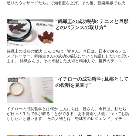
通りのウィザードたち」で知名度を上げ、その後、音楽業界でも成功
を収めています。 セレーナはそのキャリアだけでなく、彼...
“錦織圭の成功秘訣: テニスと旦那
その他
とのバランスの取り方”
錦織圭の成功の秘訣 こんにちは、皆さん。今日は、日本が誇るテニ
スプレーヤー、錦織圭さんの成功の秘訣についてお話ししたいと思い
ます。 錦織さんは、その卓越した技術と精神力で、世界のテニス界
を驚かせてきました。では、彼の成功の秘訣は何なのでしょ...
“イチローの成功哲学: 旦那として
その他
の役割を見直す”
イチローの成功哲学とは何か こんにちは、皆さん。今日は、私たち
が日々の生活で学び取ることができる、ある特別な人物についてお話
ししたいと思います。 その人物とは、野球界のレジェンド、イチロ
ー選手です。彼の成功哲学は、私たちが旦那としての役割を...