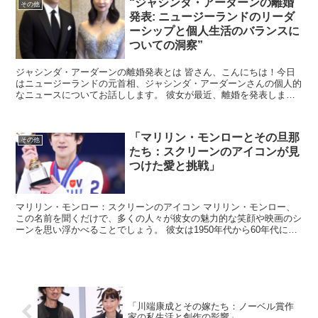
“ジャシンダ・アーダーンの離婚
その他
発表: ニュージーランドのリーダ
ーシップと個人生活のバランスに
ついての洞察”
ジャシンダ・アーダーンの離婚発表とは 皆さん、こんにちは！今日
はニュージーランドの元首相、ジャシンダ・アーダーンさんの個人的
なニュースについてお話しします。 彼女が最近、離婚を発表しまし
た。 ジャシンダさんは、国際的にも非常に評価されている...
「マリリン・モンローとその旦那
その他
たち：スクリーンのアイコンが見
つけた愛と挑戦」
マリリン・モンロー：スクリーンのアイコン マリリン・モンロー、
この名前を聞くだけで、多くの人々が彼女の魅力的な笑顔や映画のシ
ーンを思い浮かべることでしょう。 彼女は1950年代から60年代にか
けて、アメリカだけでなく世界中で愛された女優です...
「川端康成とその嫁たち：ノーベル賞作
家の私生活と創作の影響」