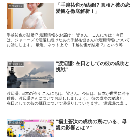
「手越祐也が結婚!? 真相と彼の恋
男性芸能人
愛観を徹底解析！」
手越祐也が結婚!? 最新情報をお届け！ 皆さん、こんにちは！今日
は、ジャニーズで活躍し続けたあの手越祐也さんの最新情報について
お話しします。 最近、ネット上で「手越祐也が結婚!?」という噂が
飛び交っていますが、これは本当のことなのでしょうか...
“渡辺謙: 在日としての彼の成功と
男性芸能人
挑戦”
渡辺謙: 日本の誇り こんにちは、皆さん。今日は、日本が世界に誇る
俳優、渡辺謙さんについてお話ししましょう。 彼の成功の秘訣と、
在日としての彼の挑戦について深掘りしていきます。 渡辺謙の成功
の秘訣 渡辺謙さんは、日本だけでなく、ハリウッドで...
“福士蒼汰の成功の裏にいる、母
男性芸能人
親の影響とは？”