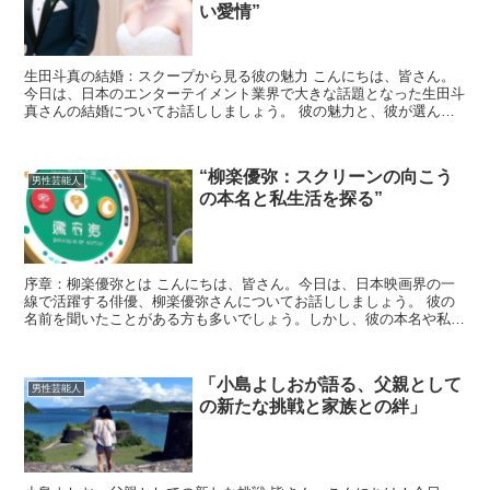
い愛情”
生田斗真の結婚：スクープから見る彼の魅力 こんにちは、皆さん。
今日は、日本のエンターテイメント業界で大きな話題となった生田斗
真さんの結婚についてお話ししましょう。 彼の魅力と、彼が選んだ
パートナーへの深い愛情について掘り下げていきます。 生...
“柳楽優弥：スクリーンの向こう
男性芸能人
の本名と私生活を探る”
序章：柳楽優弥とは こんにちは、皆さん。今日は、日本映画界の一
線で活躍する俳優、柳楽優弥さんについてお話ししましょう。 彼の
名前を聞いたことがある方も多いでしょう。しかし、彼の本名や私生
活についてはあまり知られていないかもしれません。 今回...
「小島よしおが語る、父親として
男性芸能人
の新たな挑戦と家族との絆」