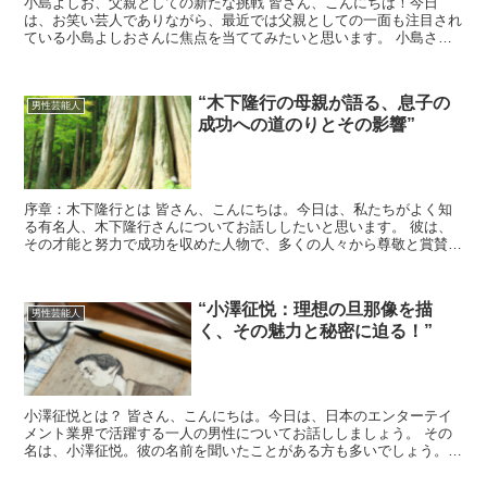
小島よしお、父親としての新たな挑戦 皆さん、こんにちは！今日
は、お笑い芸人でありながら、最近では父親としての一面も注目され
ている小島よしおさんに焦点を当ててみたいと思います。 小島さん
と言えば、「そんなの関係ねぇ！」のフレーズでお馴染みです...
“木下隆行の母親が語る、息子の
男性芸能人
成功への道のりとその影響”
序章：木下隆行とは 皆さん、こんにちは。今日は、私たちがよく知
る有名人、木下隆行さんについてお話ししたいと思います。 彼は、
その才能と努力で成功を収めた人物で、多くの人々から尊敬と賞賛を
受けています。 しかし、彼がどのようにしてその地位を築...
“小澤征悦：理想の旦那像を描
男性芸能人
く、その魅力と秘密に迫る！”
小澤征悦とは？ 皆さん、こんにちは。今日は、日本のエンターテイ
メント業界で活躍する一人の男性についてお話ししましょう。 その
名は、小澤征悦。彼の名前を聞いたことがある方も多いでしょう。彼
は俳優、声優、そしてミュージシャンとしても知られていま...