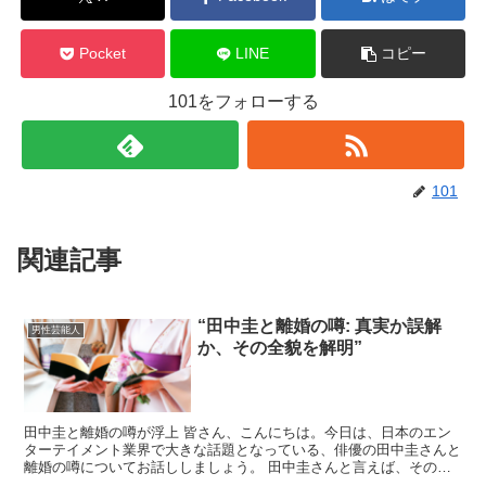
Pocket
LINE
コピー
101をフォローする
101
関連記事
“田中圭と離婚の噂: 真実か誤解
男性芸能人
か、その全貌を解明”
田中圭と離婚の噂が浮上 皆さん、こんにちは。今日は、日本のエン
ターテイメント業界で大きな話題となっている、俳優の田中圭さんと
離婚の噂についてお話ししましょう。 田中圭さんと言えば、その独
特な魅力と演技力で多くのドラマや映画に出演し、幅広い年...