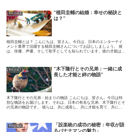
“植田圭輔の結婚：幸せの秘訣と
男性芸能人
は？”
植田圭輔とは？ こんにちは、皆さん。今日は、日本のエンターテイ
メント業界で活躍する植田圭輔さんについてお話ししましょう。 彼
は、俳優、声優、そして歌手としても知られています。彼の才能は広
範で、多くの人々を魅了しています。 植田圭輔の結婚生活...
“木下隆行とその兄弟：一緒に成
男性芸能人
長した才能と絆の物語”
木下隆行とその兄弟：始まりの物語 こんにちは、皆さん。今日は特
別な物語をお届けします。それは、日本の有名な兄弟、木下隆行とそ
の兄弟の物語です。 彼らは、共に成長し、共に才能を育て、共に絆
を深めてきました。では、彼らの物語を一緒に見ていきまし...
「設楽統の成功の秘密：年収が語
男性芸能人
るバナナマンの魅力」