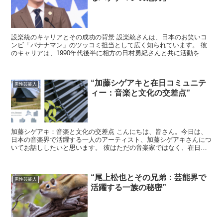
設楽統のキャリアとその成功の背景 設楽統さんは、日本のお笑いコ
ンビ「バナナマン」のツッコミ担当として広く知られています。 彼
のキャリアは、1990年代後半に相方の日村勇紀さんと共に活動を開
始して以来、テレビ、ラジオ、ライブパフォーマンスなど...
“加藤シゲアキと在日コミュニテ
男性芸能人
ィー：音楽と文化の交差点”
加藤シゲアキ：音楽と文化の交差点 こんにちは、皆さん。今日は、
日本の音楽界で活躍する一人のアーティスト、加藤シゲアキさんにつ
いてお話ししたいと思います。 彼はただの音楽家ではなく、在日コ
ミュニティーとのつながりを通じて、音楽と文化の交差点を...
“尾上松也とその兄弟：芸能界で
男性芸能人
活躍する一族の秘密”