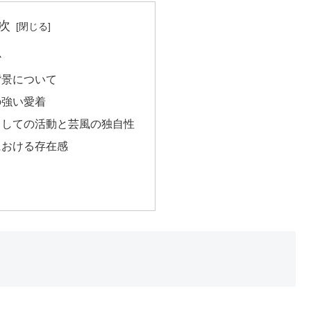
次
か
背景について
の強い愛着
としての活動と芸風の独自性
における存在感