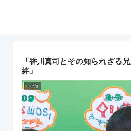
「香川真司とその知られざる兄
絆」
その他