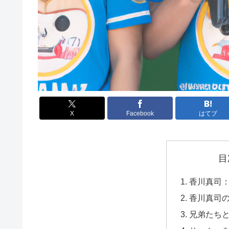
X
Facebook
はてブ
目
香川真司
香川真司
兄弟たち