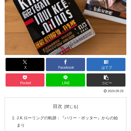
X
Facebook
はてブ
Pocket
LINE
コピー
2024.09.29
目次
J.K.ローリングの軌跡：『ハリー・ポッター』からの始
まり