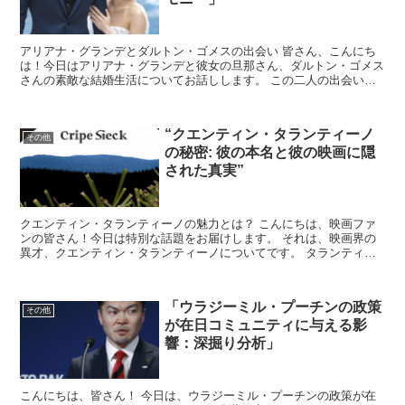
アリアナ・グランデとダルトン・ゴメスの出会い 皆さん、こんにち
は！今日はアリアナ・グランデと彼女の旦那さん、ダルトン・ゴメス
さんの素敵な結婚生活についてお話しします。 この二人の出会いは
2020年初頭にさかのぼります。 アリアナ・グランデは...
“クエンティン・タランティーノ
その他
の秘密: 彼の本名と彼の映画に隠
された真実”
クエンティン・タランティーノの魅力とは？ こんにちは、映画ファ
ンの皆さん！今日は特別な話題をお届けします。 それは、映画界の
異才、クエンティン・タランティーノについてです。 タランティー
ノ監督は、その独特なスタイルとストーリーテリングで、世...
「ウラジーミル・プーチンの政策
その他
が在日コミュニティに与える影
響：深掘り分析」
こんにちは、皆さん！ 今日は、ウラジーミル・プーチンの政策が在