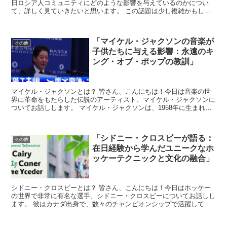
日ロシア人コミュニティにどのような影響を与えているのかについ
て、詳しく見ていきたいと思います。 この話題は少し複雑かもしれ
ませんが、一緒に丁寧に解き明かしていきましょう。 プーチ...
「マイケル・ジャクソンの音楽が
その他
子供たちに与える影響：永遠のキ
ング・オブ・ポップの教訓」
マイケル・ジャクソンとは？ 皆さん、こんにちは！今日は音楽の世
界に革命をもたらした伝説のアーティスト、マイケル・ジャクソンに
ついてお話しします。 マイケル・ジャクソンは、1958年に生まれ、
2009年に亡くなるまでに、「スリラー」、「ビリー...
「シドニー・クロスビーが語る：
その他
在日経験から学んだユニークなホ
ッケーテクニックと文化の融合」
シドニー・クロスビーとは？ 皆さん、こんにちは！今日はホッケー
の世界で非常に有名な選手、シドニー・クロスビーについてお話しし
ます。 彼はカナダ出身で、数々のチャンピオンシップで活躍してき
たスター選手です。 しかし、今回の話題は彼の輝かしいキ...