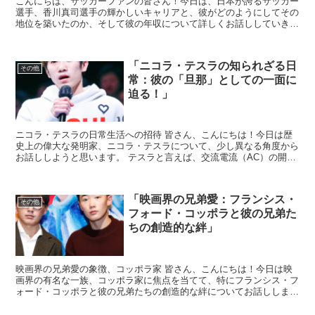
こんにちは、サッカーファンの皆さん！今日は、日本が誇るサッカー
選手、香川真司選手の輝かしいキャリアと、彼がどのようにしてその
地位を築いたのか、そして彼の年収について詳しくお話ししていきた
いと思います。 香川選手のストーリーは、多くの若い選手...
「ニコラ・テスラの知られざる日
その他
常：彼の「旦那」としての一面に
迫る！」
ニコラ・テスラの日常生活への招待 皆さん、こんにちは！今日は歴
史上の偉大な発明家、ニコラ・テスラについて、少し異なる角度から
お話ししようと思います。 テスラと言えば、交流電流（AC）の開発
者として有名ですが、彼の日常生活や人間関係に焦点を当...
「映画界の兄弟愛：フランシス・
その他
フォード・コッポラと彼の兄弟た
ちの創造的な絆」
映画界の兄弟愛の象徴、コッポラ家 皆さん、こんにちは！今日は映
画界の有名な一族、コッポラ家に焦点を当てて、特にフランシス・フ
ォード・コッポラと彼の兄弟たちの創造的な絆についてお話ししま
す。 コッポラ家は、映画製作の才能が世代を超えて受け継が...