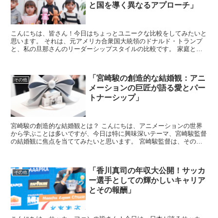
と国を導く異なるアプローチ」
こんにちは、皆さん！今日はちょっとユニークな比較をしてみたいと
思います。 それは、元アメリカ合衆国大統領のドナルド・トランプ
と、私の旦那さんのリーダーシップスタイルの比較です。 家庭と
国、それぞれをどのように導いているのか、異なるアプローチ...
「宮崎駿の創造的な結婚観：アニ
その他
メーションの巨匠が語る愛とパー
トナーシップ」
宮崎駿の創造的な結婚観とは？ こんにちは、アニメーションの世界
から学ぶことは多いですが、今日は特に興味深いテーマ、宮崎駿監督
の結婚観に焦点を当ててみたいと思います。 宮崎駿監督は、その独
特な世界観と創造性で知られていますが、彼の人生哲学やパ...
「香川真司の年収大公開！サッカ
その他
ー選手としての輝かしいキャリア
とその報酬」