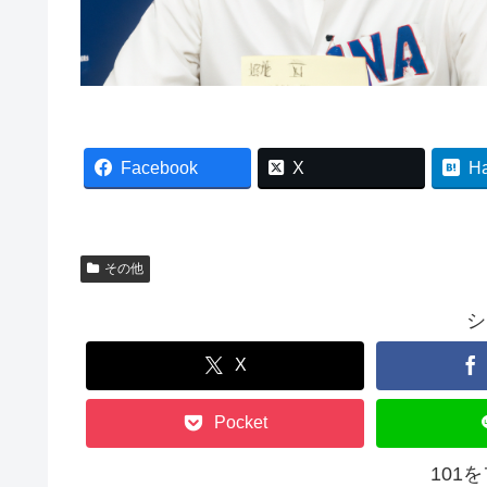
Facebook
X
H
その他
シ
X
Pocket
101