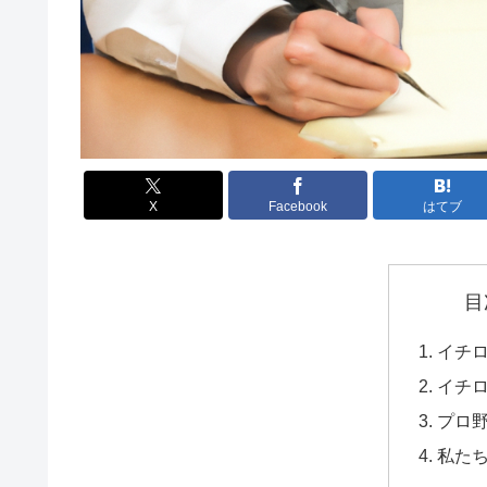
X
Facebook
はてブ
目
イチ
イチ
プロ野
私た