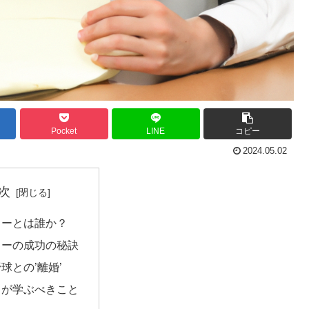
Pocket
LINE
コピー
2024.05.02
次
ローとは誰か？
ローの成功の秘訣
球との’離婚’
ちが学ぶべきこと