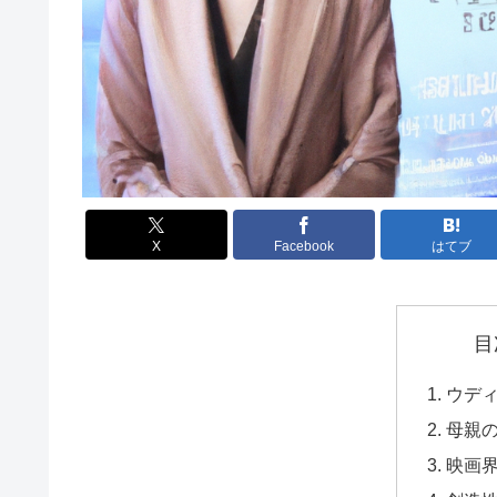
X
Facebook
はてブ
目
ウデ
母親
映画